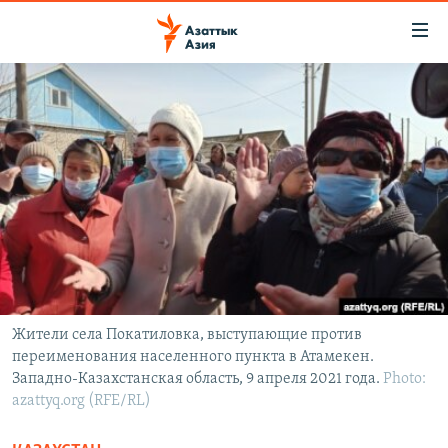
Доступность
ссылок
Вернуться
к
ЦЕНТРАЛЬНАЯ АЗИЯ
основному
НОВОСТИ
КАЗАХСТАН
содержанию
ВОЙНА В УКРАИНЕ
Вернутся
КЫРГЫЗСТАН
к
НА ДРУГИХ ЯЗЫКАХ
УЗБЕКИСТАН
главной
ТАДЖИКИСТАН
ҚАЗАҚША
навигации
ПОДПИШИТЕСЬ НА НАС В СОЦСЕТЯХ
Вернутся
КЫРГЫЗЧА
к
ЎЗБЕКЧА
поиску
Жители села Покатиловка, выступающие против
переименования населенного пункта в Атамекен.
ТОҶИКӢ
Все сайты РСЕ/РС
Западно-Казахстанская область, 9 апреля 2021 года.
Photo:
TÜRKMENÇE
azattyq.org (RFE/RL)