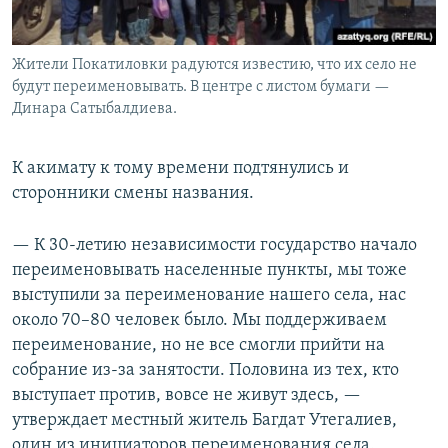
Жители Покатиловки радуются известию, что их село не
будут переименовывать. В центре с листом бумаги —
Динара Сатыбалдиева.
К акимату к тому времени подтянулись и
сторонники смены названия.
— К 30-летию независимости государство начало
переименовывать населенные пункты, мы тоже
выступили за переименование нашего села, нас
около 70–80 человек было. Мы поддерживаем
переименование, но не все смогли прийти на
собрание из-за занятости. Половина из тех, кто
выступает против, вовсе не живут здесь, —
утверждает местный житель Багдат Утегалиев,
один из инициаторов переименования села.