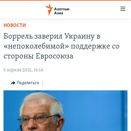
Доступность
ссылок
Вернуться
НОВОСТИ
к
ЦЕНТРАЛЬНАЯ АЗИЯ
Боррель заверил Украину в
основному
НОВОСТИ
КАЗАХСТАН
содержанию
«непоколебимой» поддержке со
ВОЙНА В УКРАИНЕ
Вернутся
КЫРГЫЗСТАН
стороны Евросоюза
к
НА ДРУГИХ ЯЗЫКАХ
УЗБЕКИСТАН
главной
5 апреля 2021, 16:14
ТАДЖИКИСТАН
ҚАЗАҚША
навигации
ПОДПИШИТЕСЬ НА НАС В СОЦСЕТЯХ
Вернутся
Поделиться
КЫРГЫЗЧА
к
ЎЗБЕКЧА
поиску
ТОҶИКӢ
Все сайты РСЕ/РС
TÜRKMENÇE