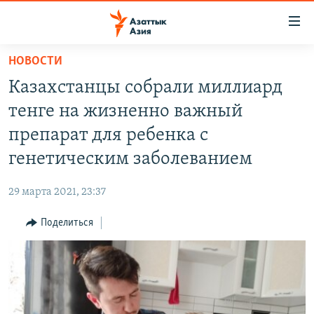
Доступность
ссылок
Вернуться
НОВОСТИ
к
ЦЕНТРАЛЬНАЯ АЗИЯ
Казахстанцы собрали миллиард
основному
НОВОСТИ
КАЗАХСТАН
содержанию
тенге на жизненно важный
ВОЙНА В УКРАИНЕ
Вернутся
КЫРГЫЗСТАН
препарат для ребенка с
к
НА ДРУГИХ ЯЗЫКАХ
УЗБЕКИСТАН
генетическим заболеванием
главной
ТАДЖИКИСТАН
ҚАЗАҚША
навигации
ПОДПИШИТЕСЬ НА НАС В СОЦСЕТЯХ
29 марта 2021, 23:37
Вернутся
КЫРГЫЗЧА
к
Поделиться
ЎЗБЕКЧА
поиску
ТОҶИКӢ
Все сайты РСЕ/РС
TÜRKMENÇE