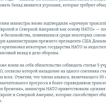
овать Запад являются угрозами, которые требуют объ
лении министры вновь подтвердили «прочную трансат
Европой и Северной Америкой как основу НАТО» — по
 и беспокойства, появившихся среди некоторых союзн
при администрации прежнего президента США Дональ
о критиковал некоторые государства НАТО за недостат
нсовый вклад в дело обороны.
же взяли на себя обязательство соблюдать статью 5 у
О, согласно которой нападение на одного союзника сч
а всех. Отметив, что члены альянса, включающего 30 
значительного прогресса в более справедливом транс
и бремени», министры НАТО приветствовали «усилия
Европе и Северной Америке, которые способствуют об
».