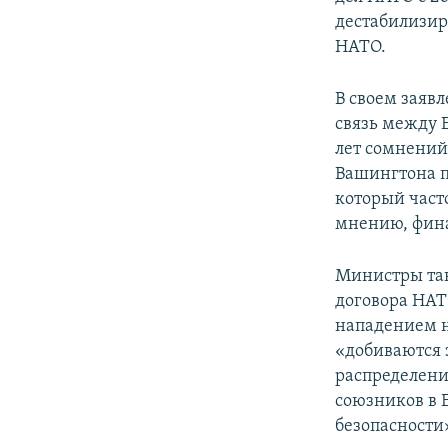
дестабилизир
НАТО.
В своем заяв
связь между 
лет сомнений
Вашингтона 
который част
мнению, фина
Министры так
договора НАТ
нападением н
«добиваются 
распределени
союзников в 
безопасности