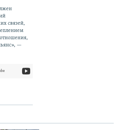
олжен
лий
их связей,
креплением
 отношения,
льянс», —
ube