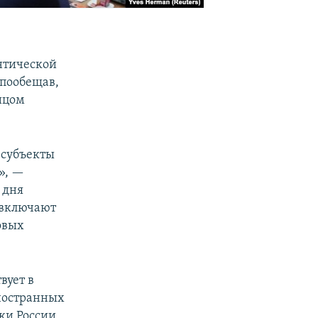
нтической
 пообещав,
ицом
 субъекты
», —
 дня
ы включают
овых
вует в
ностранных
тки России