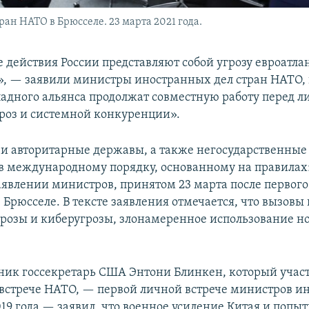
ан НАТО в Брюсселе. 23 марта 2021 года.
 действия России представляют собой угрозу евроатла
», — заявили министры иностранных дел стран НАТО,
падного альянса продолжат совместную работу перед л
роз и системной конкуренции».
и авторитарные державы, а также негосударственные
в международному порядку, основанному на правилах
заявлении министров, принятом 23 марта после первого
 Брюсселе. В тексте заявления отмечается, что вызов
розы и киберугрозы, злонамеренное использование н
рник госсекретарь США Энтони Блинкен, который участ
встрече НАТО, — первой личной встрече министров и
19 года — заявил, что военное усиление Китая и попы