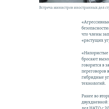
Встреча министров иностранных дел стр
«Агрессивные
безопасности
что члены за
«растущих уг
«Напористые 
бросают вызо
говорится в 
переговоров в
гибридные уг
технологий.
Ранее во вто
двухдневной 
дел НАТО с 20