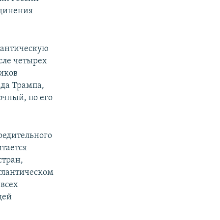
единения
лантическую
сле четырех
иков
да Трампа,
очный, по его
чредительного
итается
стран,
атлантическом
 всех
щей