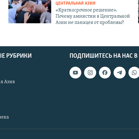
ЦЕНТРАЛЬНАЯ АЗИЯ
«Краткосрочное решение».
Почему амнистии в Центральной
Азии не панацея от проблемы?
Е РУБРИКИ
ПОДПИШИТЕСЬ НА НАС В
я Азия
века