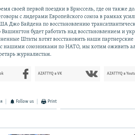
ремя своей первой поездки в Брюссель, где он также д
еговоры с лидерами Европейского союза в рамках уси
ША Джо Байдена по восстановлению трансатлантическ
о Вашингтон будет работать над восстановлением и у
ненные Штаты хотят восстановить наши партнерские
 с нашими союзниками по НАТО, мы хотим оживить а
кретарь журналистам.
ok
AZATTYQ в VK
AZATTYQ в Yout
ся
Follow us
Print