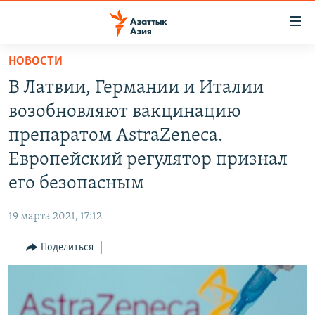
Доступность
ссылок
Вернуться
НОВОСТИ
к
ЦЕНТРАЛЬНАЯ АЗИЯ
В Латвии, Германии и Италии
основному
НОВОСТИ
КАЗАХСТАН
содержанию
возобновляют вакцинацию
ВОЙНА В УКРАИНЕ
Вернутся
КЫРГЫЗСТАН
препаратом AstraZeneca.
к
НА ДРУГИХ ЯЗЫКАХ
УЗБЕКИСТАН
Европейский регулятор признал
главной
ТАДЖИКИСТАН
ҚАЗАҚША
навигации
его безопасным
ПОДПИШИТЕСЬ НА НАС В СОЦСЕТЯХ
Вернутся
КЫРГЫЗЧА
к
19 марта 2021, 17:12
ЎЗБЕКЧА
поиску
Поделиться
ТОҶИКӢ
Все сайты РСЕ/РС
TÜRKMENÇE