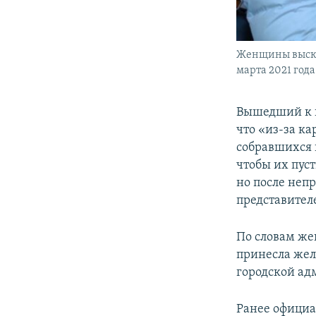
Женщины выска
марта 2021 года
Вышедший к п
что «из-за к
собравшихся 
чтобы их пус
но после неп
представител
По словам же
принесла жела
городской ад
Ранее офици