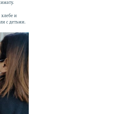
кимату.
 хлебе и
ли с детьми.