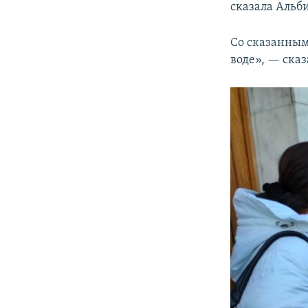
сказала Альб
Со сказанным
воде», — ска