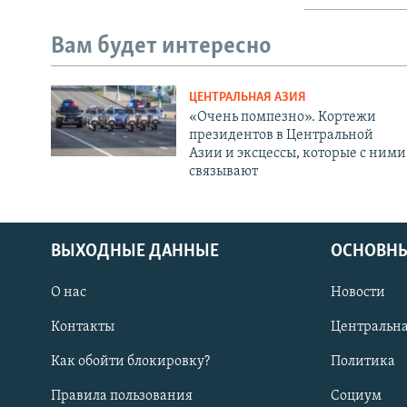
Вам будет интересно
ЦЕНТРАЛЬНАЯ АЗИЯ
«Очень помпезно». Кортежи
президентов в Центральной
Азии и эксцессы, которые с ними
связывают
ВЫХОДНЫЕ ДАННЫЕ
ОСНОВНЫ
О нас
Новости
Контакты
Центральна
Как обойти блокировку?
Политика
Правила пользования
Социум