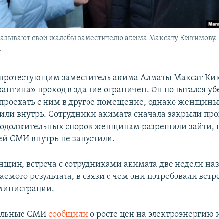
зывают свои жалобы заместителю акима Максату Кикимову. 
.
ротестующим заместитель акима Алматы Максат Кик
арантина» проход в здание ограничен. Он попытался уб
проехать с ним в другое помещение, однако женщины
тили внутрь. Сотрудники акимата сначала закрыли прох
родолжительных споров женщинам разрешили зайти, 
ей СМИ внутрь не запустили.
нщин, встреча с сотрудниками акимата две недели наз
емого результата, в связи с чем они потребовали встре
министрации.
альные СМИ
сообщили
о росте цен на электроэнергию и