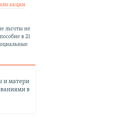
или акции
е льготы не
пособие в 21
социальные
 и матери
ованиями в