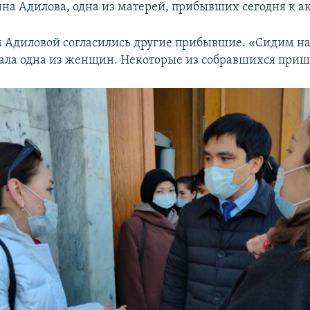
ина Адилова, одна из матерей, прибывших сегодня к а
 Адиловой согласились другие прибывшие. «Сидим на
зала одна из женщин. Некоторые из собравшихся приш