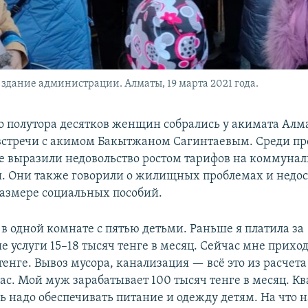
 здание администрации. Алматы, 19 марта 2021 года.
ло полутора десятков женщин собрались у акимата Алм
встречи с акимом Бакытжаном Сагинтаевым. Среди пр
 выразили недовольство ростом тарифов на коммунал
ы. Они также говорили о жилищных проблемах и недос
азмере социальных пособий.
 одной комнате с пятью детьми. Раньше я платила за
 услуги 15–18 тысяч тенге в месяц. Сейчас мне прихо
тенге. Вывоз мусора, канализация — всё это из расчета
ас. Мой муж зарабатывает 100 тысяч тенге в месяц. К
дь надо обеспечивать питание и одежду детям. На что