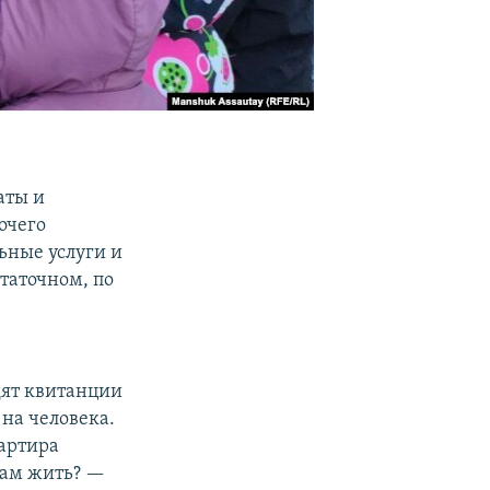
аты и
очего
ьные услуги и
таточном, по
дят квитанции
 на человека.
вартира
 нам жить? —