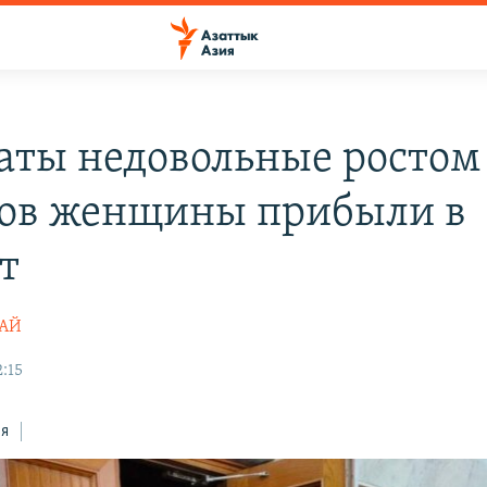
аты недовольные ростом
ов женщины прибыли в
т
ТАЙ
2:15
ся