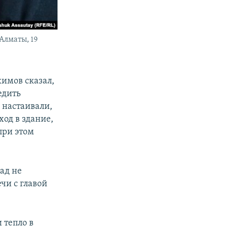
Алматы, 19
имов сказал,
едить
 настаивали,
од в здание,
при этом
ад не
чи с главой
 тепло в