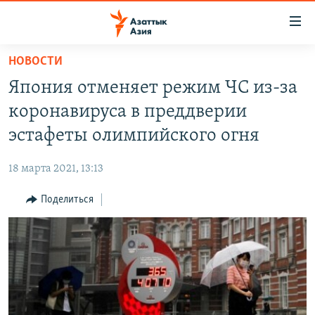
Доступность
ссылок
Вернуться
НОВОСТИ
к
ЦЕНТРАЛЬНАЯ АЗИЯ
Япония отменяет режим ЧС из-за
основному
НОВОСТИ
КАЗАХСТАН
содержанию
коронавируса в преддверии
ВОЙНА В УКРАИНЕ
Вернутся
КЫРГЫЗСТАН
эстафеты олимпийского огня
к
НА ДРУГИХ ЯЗЫКАХ
УЗБЕКИСТАН
главной
18 марта 2021, 13:13
ТАДЖИКИСТАН
ҚАЗАҚША
навигации
ПОДПИШИТЕСЬ НА НАС В СОЦСЕТЯХ
Вернутся
Поделиться
КЫРГЫЗЧА
к
ЎЗБЕКЧА
поиску
ТОҶИКӢ
Все сайты РСЕ/РС
TÜRKMENÇE