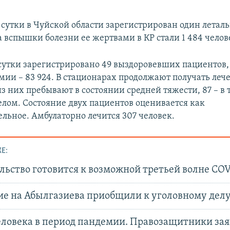
сутки в Чуйской области зарегистрирован один летал
а вспышки болезни ее жертвами в КР стали 1 484 челов
сутки зарегистрировано 49 выздоровевших пациентов, 
мии – 83 924. В стационарах продолжают получать леч
из них пребывают в состоянии средней тяжести, 87 – в 
елом. Состояние двух пациентов оценивается как
ельное. Амбулаторно лечится 307 человек.
Е:
льство готовится к возможной третьей волне COV
ие на Абылгазиева приобщили к уголовному дел
еловека в период пандемии. Правозащитники зая