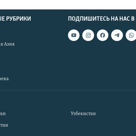
Е РУБРИКИ
ПОДПИШИТЕСЬ НА НАС В
я Азия
века
тан
Узбекистан
тан