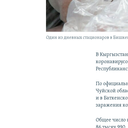
Один из дневных стационаров в Бишкек
В Кыргызстан
коронавирусо
Республиканс
По официальн
Чуйской облас
и в Баткенско
заражения ко
Общее число 
86 тысяч 990.