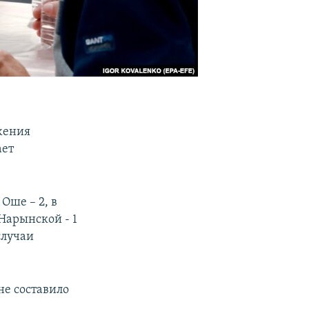
жения
ает
Оше – 2, в
 Нарынской - 1
случаи
не составило