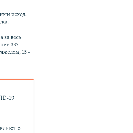
ьный исход.
ека.
а за весь
ение 337
тяжелом, 15 –
ID-19
у
вляют о