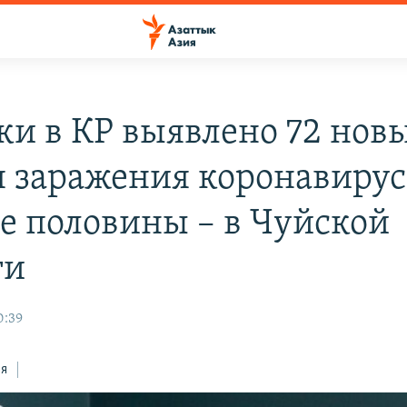
тки в КР выявлено 72 нов
я заражения коронавирус
е половины – в Чуйской
ти
0:39
ся