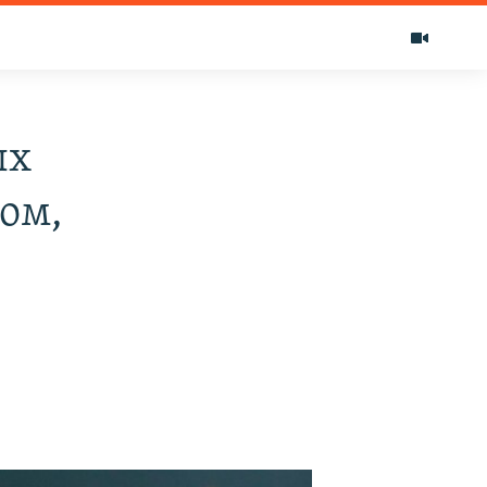
ых
ом,