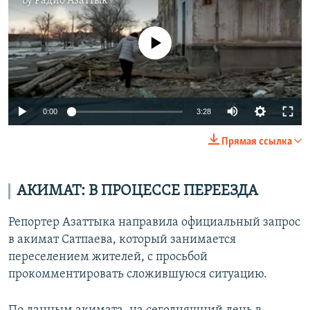
by
Радио Азаттык
No media source currently available
Auto
0:00
3:28
240p
Прямая ссылка
360p
Auto
240p
360p
480p
480p
АКИМАТ: В ПРОЦЕССЕ ПЕРЕЕЗДА
720p
720p
1080p
Репортер Азаттыка направила официальный запрос
1080p
в акимат Сатпаева, который занимается
переселением жителей, с просьбой
прокомментировать сложившуюся ситуацию.