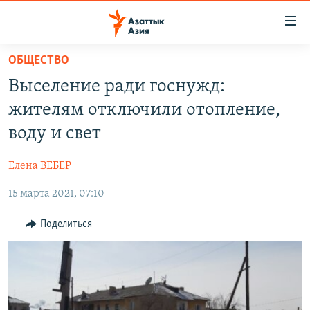
Доступность
ссылок
Вернуться
ОБЩЕСТВО
к
ЦЕНТРАЛЬНАЯ АЗИЯ
Выселение ради госнужд:
основному
НОВОСТИ
КАЗАХСТАН
содержанию
жителям отключили отопление,
ВОЙНА В УКРАИНЕ
Вернутся
КЫРГЫЗСТАН
воду и свет
к
НА ДРУГИХ ЯЗЫКАХ
УЗБЕКИСТАН
главной
Елена ВЕБЕР
ТАДЖИКИСТАН
ҚАЗАҚША
навигации
ПОДПИШИТЕСЬ НА НАС В СОЦСЕТЯХ
Вернутся
15 марта 2021, 07:10
КЫРГЫЗЧА
к
ЎЗБЕКЧА
Поделиться
поиску
ТОҶИКӢ
Все сайты РСЕ/РС
TÜRKMENÇE