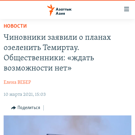
Доступность
ссылок
Вернуться
НОВОСТИ
к
ЦЕНТРАЛЬНАЯ АЗИЯ
Чиновники заявили о планах
основному
НОВОСТИ
КАЗАХСТАН
содержанию
озеленить Темиртау.
ВОЙНА В УКРАИНЕ
Вернутся
КЫРГЫЗСТАН
Общественники: «ждать
к
НА ДРУГИХ ЯЗЫКАХ
УЗБЕКИСТАН
возможности нет»
главной
ТАДЖИКИСТАН
ҚАЗАҚША
навигации
ПОДПИШИТЕСЬ НА НАС В СОЦСЕТЯХ
Елена ВЕБЕР
Вернутся
КЫРГЫЗЧА
к
10 марта 2021, 15:03
ЎЗБЕКЧА
поиску
Поделиться
ТОҶИКӢ
Все сайты РСЕ/РС
TÜRKMENÇE