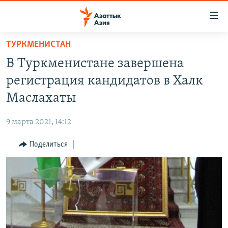
Доступность
ссылок
Вернуться
ТУРКМЕНИСТАН
к
ЦЕНТРАЛЬНАЯ АЗИЯ
В Туркменистане завершена
основному
НОВОСТИ
КАЗАХСТАН
содержанию
регистрация кандидатов в Халк
ВОЙНА В УКРАИНЕ
Вернутся
КЫРГЫЗСТАН
Маслахаты
к
НА ДРУГИХ ЯЗЫКАХ
УЗБЕКИСТАН
главной
9 марта 2021, 14:12
ТАДЖИКИСТАН
ҚАЗАҚША
навигации
ПОДПИШИТЕСЬ НА НАС В СОЦСЕТЯХ
Вернутся
Поделиться
КЫРГЫЗЧА
к
ЎЗБЕКЧА
поиску
ТОҶИКӢ
Все сайты РСЕ/РС
TÜRKMENÇE