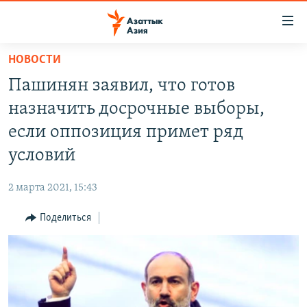
Доступность
ссылок
Вернуться
НОВОСТИ
к
ЦЕНТРАЛЬНАЯ АЗИЯ
Пашинян заявил, что готов
основному
НОВОСТИ
КАЗАХСТАН
содержанию
назначить досрочные выборы,
ВОЙНА В УКРАИНЕ
Вернутся
КЫРГЫЗСТАН
если оппозиция примет ряд
к
НА ДРУГИХ ЯЗЫКАХ
УЗБЕКИСТАН
условий
главной
ТАДЖИКИСТАН
ҚАЗАҚША
навигации
ПОДПИШИТЕСЬ НА НАС В СОЦСЕТЯХ
2 марта 2021, 15:43
Вернутся
КЫРГЫЗЧА
к
Поделиться
ЎЗБЕКЧА
поиску
ТОҶИКӢ
Все сайты РСЕ/РС
TÜRKMENÇE