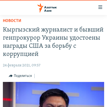
Доступность
ссылок
Вернуться
НОВОСТИ
к
ЦЕНТРАЛЬНАЯ АЗИЯ
Кыргызский журналист и бывший
основному
НОВОСТИ
КАЗАХСТАН
содержанию
генпрокурор Украины удостоены
ВОЙНА В УКРАИНЕ
Вернутся
КЫРГЫЗСТАН
награды США за борьбу с
к
НА ДРУГИХ ЯЗЫКАХ
УЗБЕКИСТАН
коррупцией
главной
ТАДЖИКИСТАН
ҚАЗАҚША
навигации
ПОДПИШИТЕСЬ НА НАС В СОЦСЕТЯХ
24 февраля 2021, 09:57
Вернутся
КЫРГЫЗЧА
к
Поделиться
ЎЗБЕКЧА
поиску
ТОҶИКӢ
Все сайты РСЕ/РС
TÜRKMENÇE