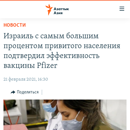
Доступность
ссылок
Вернуться
НОВОСТИ
к
ЦЕНТРАЛЬНАЯ АЗИЯ
Израиль с самым большим
основному
НОВОСТИ
КАЗАХСТАН
содержанию
процентом привитого населения
ВОЙНА В УКРАИНЕ
Вернутся
КЫРГЫЗСТАН
подтвердил эффективность
к
НА ДРУГИХ ЯЗЫКАХ
УЗБЕКИСТАН
вакцины Pfizer
главной
ТАДЖИКИСТАН
ҚАЗАҚША
навигации
ПОДПИШИТЕСЬ НА НАС В СОЦСЕТЯХ
21 февраля 2021, 16:30
Вернутся
КЫРГЫЗЧА
к
Поделиться
ЎЗБЕКЧА
поиску
ТОҶИКӢ
Все сайты РСЕ/РС
TÜRKMENÇE