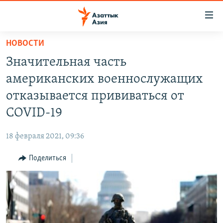
Доступность
ссылок
Вернуться
НОВОСТИ
к
ЦЕНТРАЛЬНАЯ АЗИЯ
Значительная часть
основному
НОВОСТИ
КАЗАХСТАН
содержанию
американских военнослужащих
ВОЙНА В УКРАИНЕ
Вернутся
КЫРГЫЗСТАН
отказывается прививаться от
к
НА ДРУГИХ ЯЗЫКАХ
УЗБЕКИСТАН
COVID-19
главной
ТАДЖИКИСТАН
ҚАЗАҚША
навигации
ПОДПИШИТЕСЬ НА НАС В СОЦСЕТЯХ
18 февраля 2021, 09:36
Вернутся
КЫРГЫЗЧА
к
Поделиться
ЎЗБЕКЧА
поиску
ТОҶИКӢ
Все сайты РСЕ/РС
TÜRKMENÇE