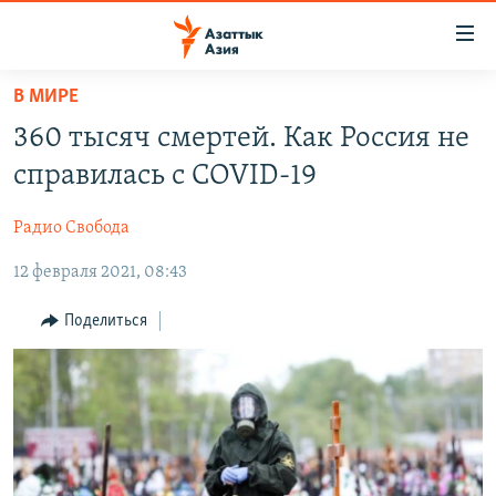
Доступность
ссылок
Вернуться
В МИРЕ
к
ЦЕНТРАЛЬНАЯ АЗИЯ
360 тысяч смертей. Как Россия не
основному
НОВОСТИ
КАЗАХСТАН
содержанию
справилась с COVID-19
ВОЙНА В УКРАИНЕ
Вернутся
КЫРГЫЗСТАН
к
Радио Свобода
НА ДРУГИХ ЯЗЫКАХ
УЗБЕКИСТАН
главной
12 февраля 2021, 08:43
ТАДЖИКИСТАН
ҚАЗАҚША
навигации
ПОДПИШИТЕСЬ НА НАС В СОЦСЕТЯХ
Вернутся
КЫРГЫЗЧА
Поделиться
к
ЎЗБЕКЧА
поиску
ТОҶИКӢ
Все сайты РСЕ/РС
TÜRKMENÇE