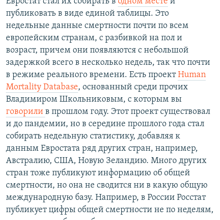
Евростат стал их собирать в
одном месте
и
публиковать в виде единой таблицы. Это
недельные данные смертности почти по всем
европейским странам, с разбивкой на пол и
возраст, причем они появляются с небольшой
задержкой всего в несколько недель, так что почти
в режиме реального времени. Есть проект
Human
Mortality Database
, основанный среди прочих
Владимиром Школьниковым, с которым вы
говорили
в прошлом году. Этот проект существовал
и до пандемии, но в середине прошлого года стал
собирать недельную статистику, добавляя к
данным Евростата ряд других стран, например,
Австралию, США, Новую Зеландию. Много других
стран тоже публикуют информацию об общей
смертности, но она не сводится ни в какую общую
международную базу. Например, в России Росстат
публикует цифры общей смертности не по неделям,