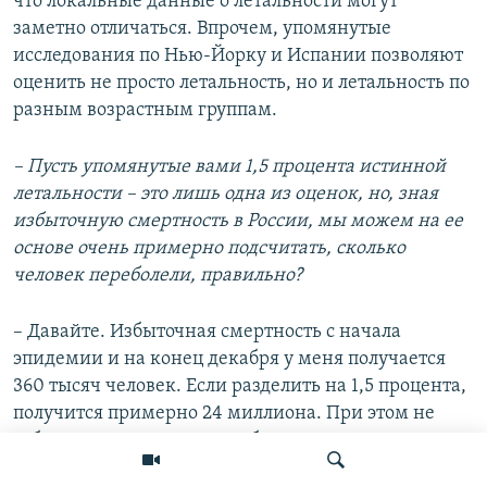
что локальные данные о летальности могут
заметно отличаться. Впрочем, упомянутые
исследования по Нью-Йорку и Испании позволяют
оценить не просто летальность, но и летальность по
разным возрастным группам.
– Пусть упомянутые вами 1,5 процента истинной
летальности – это лишь одна из оценок, но, зная
избыточную смертность в России, мы можем на ее
основе очень примерно подсчитать, сколько
человек переболели, правильно?
– Давайте. Избыточная смертность с начала
эпидемии и на конец декабря у меня получается
360 тысяч человек. Если разделить на 1,5 процента,
получится примерно 24 миллиона. При этом не
забывайте, что в январе избыточная смертность
была, наверное, примерно такая же, как в декабре,