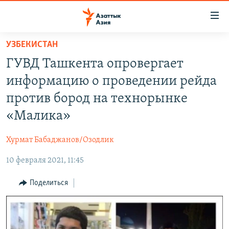
Доступность
ссылок
Вернуться
УЗБЕКИСТАН
к
ЦЕНТРАЛЬНАЯ АЗИЯ
ГУВД Ташкента опровергает
основному
НОВОСТИ
КАЗАХСТАН
содержанию
информацию о проведении рейда
ВОЙНА В УКРАИНЕ
Вернутся
КЫРГЫЗСТАН
против бород на технорынке
к
НА ДРУГИХ ЯЗЫКАХ
УЗБЕКИСТАН
«Малика»
главной
ТАДЖИКИСТАН
ҚАЗАҚША
навигации
ПОДПИШИТЕСЬ НА НАС В СОЦСЕТЯХ
Хурмат Бабаджанов/Озодлик
Вернутся
КЫРГЫЗЧА
к
10 февраля 2021, 11:45
ЎЗБЕКЧА
поиску
Поделиться
ТОҶИКӢ
Все сайты РСЕ/РС
TÜRKMENÇE