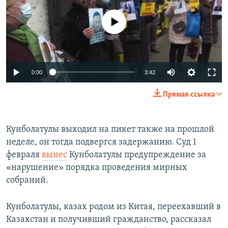
No media source currently available
Auto
0:00
3:42
240p
Прямая ссылка
360p
Auto
240p
360p
480p
480p
Кунболатулы выходил на пикет также на прошлой
неделе, он тогда подвергся задержанию. Суд 1
720p
720p
1080p
февраля
вынес
Кунболатулы предупреждение за
1080p
«нарушение» порядка проведения мирных
собраний.
Кунболатулы, казах родом из Китая, переехавший в
Казахстан и получивший гражданство, рассказал