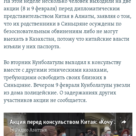
На этой неделе несколько человек выходили на две
акции (8 и 9 февраля) перед дипломатическим
представительством Китая в Алматы, заявляя о том,
что их родственники в Синьцзяне осуждены по
безосновательным обвинениям либо не могут
выехать в Казахстан, потому что китайские власти
изъяли у них паспорта.
Во вторник Кунболатулы выходил к консульству
вместе с другими этническими казахами,
требующими освободить своих близких в
Синьцзяне. Вечером 9 февраля Кунболатулы увезли
из дома полицейские. О задержаниях других
участников акции не сообщается.
Акция перед консульством Китая: «Хочу увидеть сына, пока жива»
by
Радио Азаттык