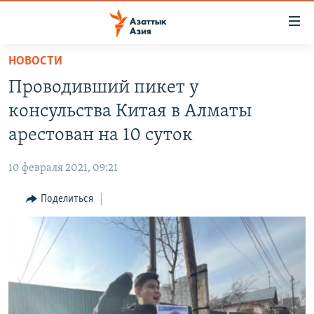
Доступность
ссылок
Вернуться
НОВОСТИ
к
ЦЕНТРАЛЬНАЯ АЗИЯ
Проводивший пикет у
основному
НОВОСТИ
КАЗАХСТАН
содержанию
консульства Китая в Алматы
ВОЙНА В УКРАИНЕ
Вернутся
КЫРГЫЗСТАН
арестован на 10 суток
к
НА ДРУГИХ ЯЗЫКАХ
УЗБЕКИСТАН
главной
10 февраля 2021, 09:21
ТАДЖИКИСТАН
ҚАЗАҚША
навигации
ПОДПИШИТЕСЬ НА НАС В СОЦСЕТЯХ
Вернутся
Поделиться
КЫРГЫЗЧА
к
ЎЗБЕКЧА
поиску
ТОҶИКӢ
Все сайты РСЕ/РС
TÜRKMENÇE