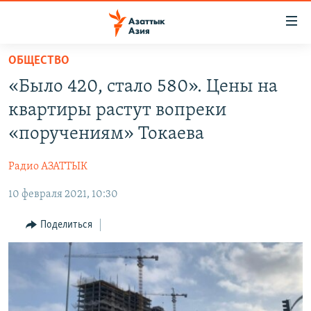
Доступность
ссылок
Вернуться
ОБЩЕСТВО
к
ЦЕНТРАЛЬНАЯ АЗИЯ
«Было 420, стало 580». Цены на
основному
НОВОСТИ
КАЗАХСТАН
содержанию
квартиры растут вопреки
ВОЙНА В УКРАИНЕ
Вернутся
КЫРГЫЗСТАН
«поручениям» Токаева
к
НА ДРУГИХ ЯЗЫКАХ
УЗБЕКИСТАН
главной
Радио АЗАТТЫК
ТАДЖИКИСТАН
ҚАЗАҚША
навигации
ПОДПИШИТЕСЬ НА НАС В СОЦСЕТЯХ
Вернутся
10 февраля 2021, 10:30
КЫРГЫЗЧА
к
ЎЗБЕКЧА
Поделиться
поиску
ТОҶИКӢ
Все сайты РСЕ/РС
TÜRKMENÇE