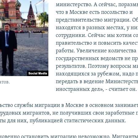
министерство. А сейчас, поразм
что в Москве есть посольство и
представительство миграции. О
находятся в разных местах, у н
сотрудники. Сейчас мы хотим с
правительство и повысить качес
работы. Увеличение количества
государственных ведомств не п
результатов. Поэтому вопросы м
находящихся за рубежом, надо 
передать в ведение Министерст
тов.
иностранных дел», - считает он.
ьство службы миграции в Москве в основном занимае
рудовых мигрантов, не получивших свои заработные 
ты для них, публикацией статистических данных.
новенно остановить миграцию невозможно. Мигранты