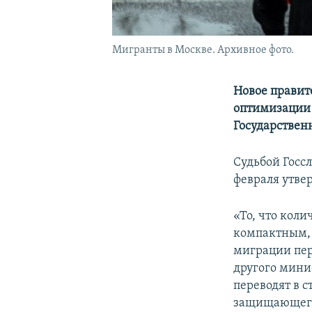
Мигранты в Москве. Архивное фото.
Новое правит
оптимизации 
Государствен
Судьбой Госс
февраля утве
«То, что коли
компактным, 
миграции пер
другого мини
переводят в с
защищающего 