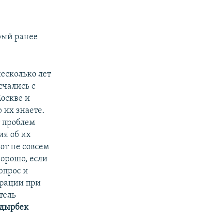
рый ранее
есколько лет
ечались с
оскве и
 их знаете.
т проблем
я об их
т не совсем
орошо, если
опрос и
грации при
тель
дырбек