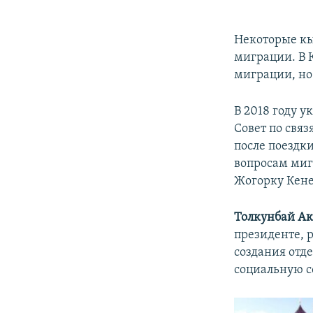
Некоторые кы
миграции. В 
миграции, но 
В 2018 году 
Совет по свя
после поездки
вопросам миг
Жогорку Кен
Толкунбай А
президенте, 
создания отд
социальную с