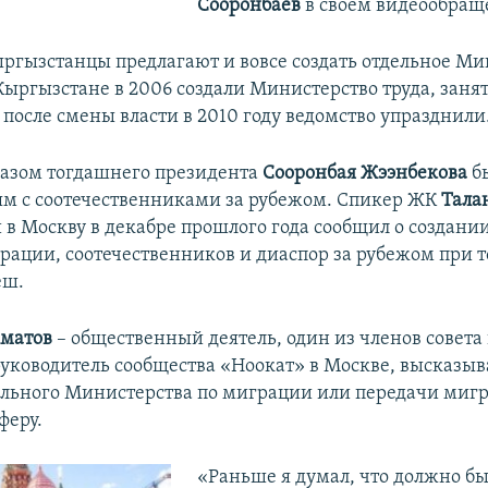
Сооронбаев
в своем видеообращ
ргызстанцы предлагают и вовсе создать отдельное Ми
Кыргызстане в 2006 создали Министерство труда, занят
после смены власти в 2010 году ведомство упразднили
указом тогдашнего президента
Сооронбая Жээнбекова
б
зям с соотечественниками за рубежом. Спикер ЖК
Тала
 в Москву в декабре прошлого года сообщил о создании
рации, соотечественников и диаспор за рубежом при т
еш.
кматов
– общественный деятель, один из членов совета
руководитель сообщества «Ноокат» в Москве, высказыв
ельного Министерства по миграции или передачи миг
феру.
«Раньше я думал, что должно бы