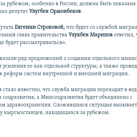
за рубежом, особенно в России, должна быть показана
азал депутат
Улугбек Ормонбеков
.
путата
Евгении Строковой,
что будет со службой мигра
енный глава правительства
Улукбек Марипов
ответил, 
е будет рассматриваться».
казали ряд предложений о создании отдельного минис
 усиления ее как отдельной структуры, а также прове
 реформ систем внутренней и внешней миграции.
 стало известно, что служба миграции переходит в ве
 соцразвития, а Минсоцразвития будет объединено с
м здравоохранения. Сложившаяся ситуация вызывает 
 у кыргызстанцев, находящихся за рубежом.