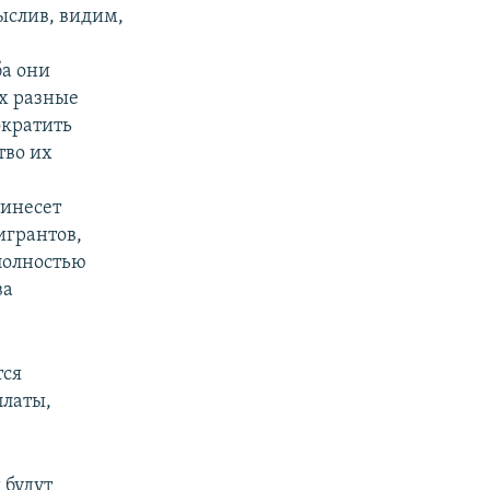
ыслив, видим,
ба они
их разные
ократить
тво их
ринесет
игрантов,
полностью
ва
тся
платы,
 будут