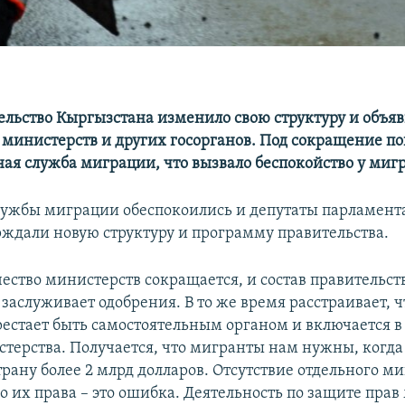
ельство Кыргызстана изменило свою структуру и объяв
министерств и других госорганов. Под сокращение по
ная служба миграции, что вызвало беспокойство у миг
лужбы миграции обеспокоились и депутаты парламента
рждали новую структуру и программу правительства.
чество министерств сокращается, и состав правительств
заслуживает одобрения. В то же время расстраивает, ч
естает быть самостоятельным органом и включается в 
стерства. Получается, что мигранты нам нужны, когда
трану более 2 млрд долларов. Отсутствие отдельного м
их права – это ошибка. Деятельность по защите прав