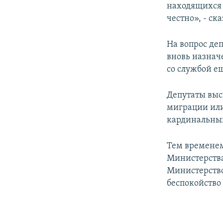
находящихся 
честно», - ск
На вопрос де
вновь назнач
со службой ещ
Депутаты выс
миграции или
кардинальных
Тем временем
Министерства
Министерство
беспокойство