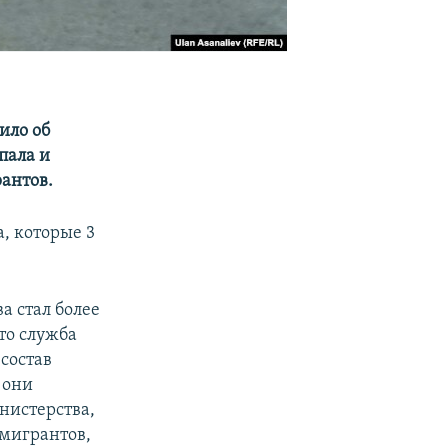
ило об
пала и
рантов.
, которые 3
а стал более
то служба
состав
 они
инистерства,
 мигрантов,