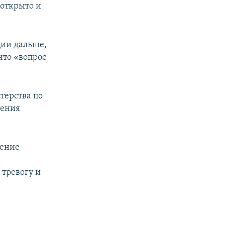
 открыто и
ции дальше,
что «вопрос
терства по
дения
дение
тревогу и