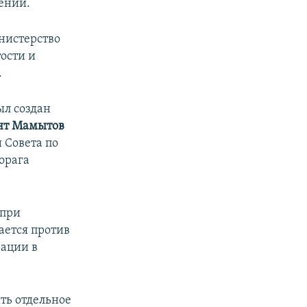
ении.
нистерство
ости и
.
ыл создан
нт Мамытов
 Совета по
орага
 при
ается против
рации в
ть отдельное