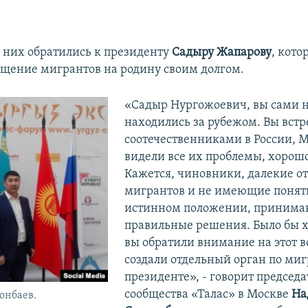
 них обратились к президенту
Садыру Жапарову
, кото
ащение мигрантов на родину своим долгом.
«Садыр Нургожоевич, вы сами н
находились за рубежом. Вы встр
соотечественниками в России, М
видели все их проблемы, хорошо
Кажется, чиновники, далекие о
мигрантов и не имеющие поняти
истинном положении, принимаю
правильные решения. Было бы х
вы обратили внимание на этот в
создали отдельный орган по ми
президенте», - говорит председа
сообщества «Талас» в Москве
На
онбаев.