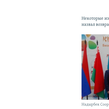
Некоторые из
назвал возвр
Надырбек Соор