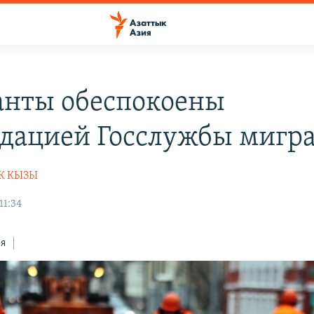
нты обеспокоены
дацией Госслужбы мигр
К КЫЗЫ
11:34
ся