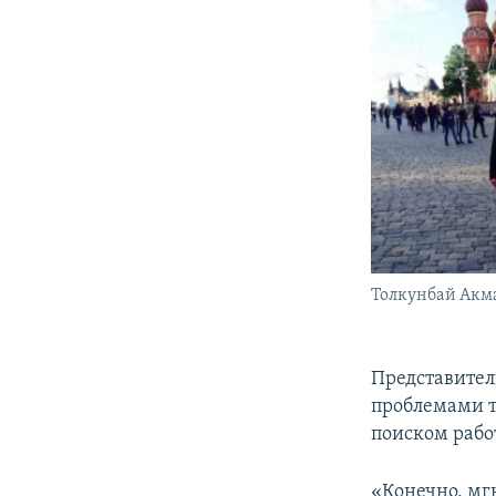
Толкунбай Акма
Представител
проблемами т
поиском рабо
«Конечно, мг