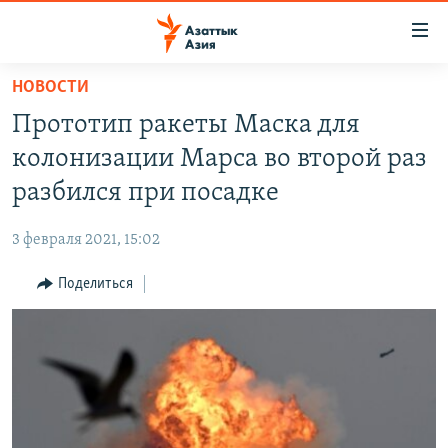
Доступность
ссылок
Вернуться
НОВОСТИ
к
ЦЕНТРАЛЬНАЯ АЗИЯ
Прототип ракеты Маска для
основному
НОВОСТИ
КАЗАХСТАН
содержанию
колонизации Марса во второй раз
ВОЙНА В УКРАИНЕ
Вернутся
КЫРГЫЗСТАН
разбился при посадке
к
НА ДРУГИХ ЯЗЫКАХ
УЗБЕКИСТАН
главной
3 февраля 2021, 15:02
ТАДЖИКИСТАН
ҚАЗАҚША
навигации
ПОДПИШИТЕСЬ НА НАС В СОЦСЕТЯХ
Вернутся
Поделиться
КЫРГЫЗЧА
к
ЎЗБЕКЧА
поиску
ТОҶИКӢ
Все сайты РСЕ/РС
TÜRKMENÇE