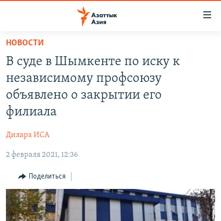
Доступность
ссылок
Вернуться
НОВОСТИ
к
ЦЕНТРАЛЬНАЯ АЗИЯ
В суде в Шымкенте по иску к
основному
НОВОСТИ
КАЗАХСТАН
содержанию
независимому профсоюзу
ВОЙНА В УКРАИНЕ
Вернутся
КЫРГЫЗСТАН
объявлено о закрытии его
к
НА ДРУГИХ ЯЗЫКАХ
УЗБЕКИСТАН
филиала
главной
ТАДЖИКИСТАН
ҚАЗАҚША
навигации
ПОДПИШИТЕСЬ НА НАС В СОЦСЕТЯХ
Дилара ИСА
Вернутся
КЫРГЫЗЧА
к
2 февраля 2021, 12:36
ЎЗБЕКЧА
поиску
Поделиться
ТОҶИКӢ
Все сайты РСЕ/РС
TÜRKMENÇE