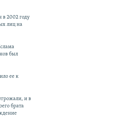
 в 2002 году
ых лиц на
Ислама
нов был
ило ее к
угрожали, и в
оего брата
ождение