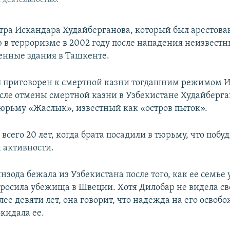
 деятельностью.
стра Искандара Худайберганова, который был арестован
 в терроризме в 2002 году после нападения неизвестн
енные здания в Ташкенте.
 приговорен к смертной казни тогдашним режимом 
сле отмены смертной казни в Узбекистане Худайберга
тюрьму «Жаслык», известный как «остров пыток».
всего 20 лет, когда брата посадили в тюрьму, что побуд
 активности.
зода бежала из Узбекистана после того, как ее семье 
просила убежища в Швеции. Хотя Дилобар не видела св
ее девяти лет, она говорит, что надежда на его освоб
кидала ее.