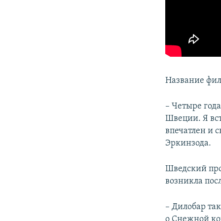
Название филь
– Четыре года
Швеции. Я вст
впечатлен и с
Эркинзода.
Шведский про
возникла посл
– Дилобар так
о Снежной ко