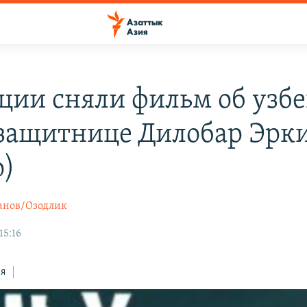
ции сняли фильм об узб
защитнице Дилобар Эрк
о)
анов/Озодлик
15:16
ся