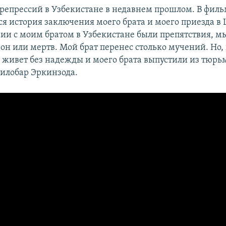
 репрессий в Узбекистане в недавнем прошлом. В фил
ся история заключения моего брата и моего приезда в
и с моим братом в Узбекистане были препятствия, мы
он или мертв. Мой брат перенес столько мучений. Но, 
л живет без надежды и моего брата выпустили из тюрьм
илобар Эркинзода.