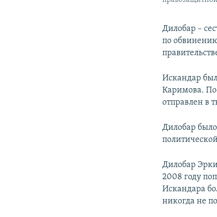
правозащитной
Дилобар – се
по обвинению
правительств
Искандар был
Каримова. По
отправлен в 
Дилобар было 
политической
Дилобар Эркин
2008 году по
Искандара бол
никогда не по