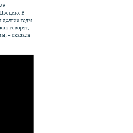
ьме
 Швецию. В
 долгие годы
как говорят,
ы, – сказала