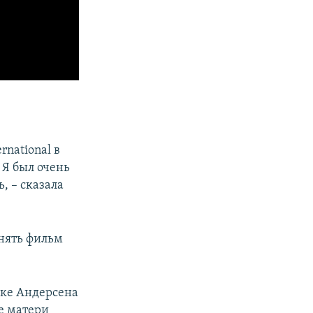
rnational в
 Я был очень
, – сказала
снять фильм
азке Андерсена
е матери