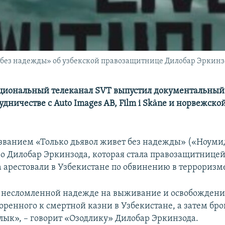
 без надежды» об узбекской правозащитнице Дилобар Эркинз
циональный телеканал SVT выпустил документальный
удничестве с Auto Images AB, Film i Skåne и норвежско
званием «Только дьявол живет без надежды» («Ноуми
 о Дилобар Эркинзода, которая стала правозащитницей 
а арестовали в Узбекистане по обвинению в терроризм
о несломленной надежде на выживание и освобождени
воренного к смертной казни в Узбекистане, а затем бр
ык», – говорит «Озодлику» Дилобар Эркинзода.