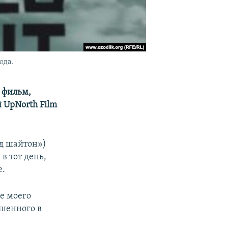
ода.
 фильм,
й UpNorth Film
д шайтон»)
в тот день,
е.
е моего
ошенного в