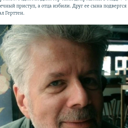
ечный приступ, а отца избили. Друг ее сына подвергся
ал Герттен.