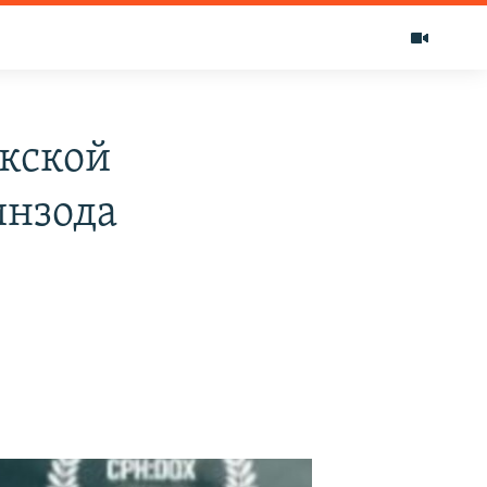
екской
инзода