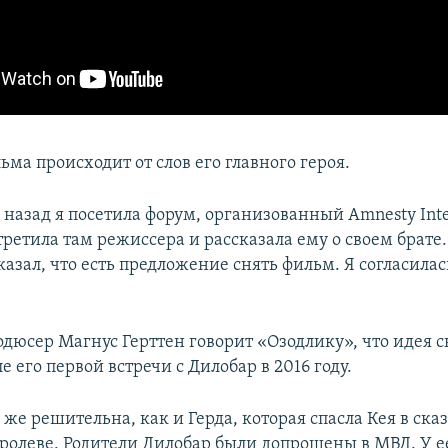
ма происходит от слов его главного героя.
 назад я посетила форум, организованный Amnesty Inte
ретила там режиссера и рассказала ему о своем брате.
казал, что есть предложение снять фильм. Я согласилась
дюсер Магнус Герттен говорит «Озодлику», что идея 
е его первой встречи с Дилобар в 2016 году.
 же решительна, как и Герда, которая спасла Кея в ск
ролеве. Родители Дилобар были допрошены в МВД. У е