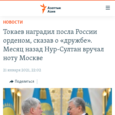
Доступность
ссылок
Вернуться
НОВОСТИ
к
ЦЕНТРАЛЬНАЯ АЗИЯ
Токаев наградил посла России
основному
НОВОСТИ
КАЗАХСТАН
содержанию
орденом, сказав о «дружбе».
ВОЙНА В УКРАИНЕ
Вернутся
КЫРГЫЗСТАН
Месяц назад Нур-Султан вручал
к
НА ДРУГИХ ЯЗЫКАХ
УЗБЕКИСТАН
ноту Москве
главной
ТАДЖИКИСТАН
ҚАЗАҚША
навигации
ПОДПИШИТЕСЬ НА НАС В СОЦСЕТЯХ
21 января 2021, 22:02
Вернутся
КЫРГЫЗЧА
к
Поделиться
ЎЗБЕКЧА
поиску
ТОҶИКӢ
Все сайты РСЕ/РС
TÜRKMENÇE