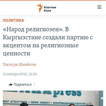
Доступность
ссылок
Вернуться
ПОЛИТИКА
к
ЦЕНТРАЛЬНАЯ АЗИЯ
«Народ религиозен». В
основному
НОВОСТИ
КАЗАХСТАН
содержанию
Кыргызстане создали партию с
ВОЙНА В УКРАИНЕ
Вернутся
КЫРГЫЗСТАН
акцентом на религиозные
к
НА ДРУГИХ ЯЗЫКАХ
УЗБЕКИСТАН
ценности
главной
ТАДЖИКИСТАН
ҚАЗАҚША
навигации
ПОДПИШИТЕСЬ НА НАС В СОЦСЕТЯХ
Токтосун Шамбетов
Вернутся
КЫРГЫЗЧА
к
15 января 2021, 15:54
ЎЗБЕКЧА
поиску
Поделиться
ТОҶИКӢ
Все сайты РСЕ/РС
TÜRKMENÇE