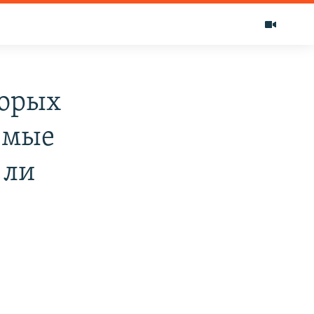
торых
емые
 ли