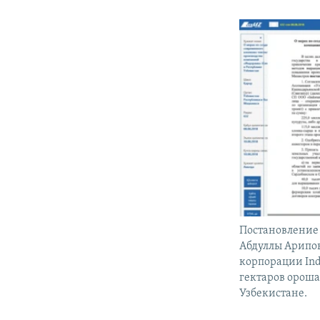
Постановление
Абдуллы Арипов
корпорации In
гектаров ороша
Узбекистане.