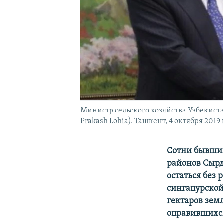
Министр сельского хозяйства Узбекис
Prakash Lohia). Ташкент, 4 октября 2019 
Сотни
бывших
районов Сырд
остаться без 
сингапурско
гектаров зем
оправившихся