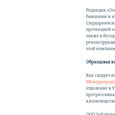
Редакция «Оз
бывшими и н
Сырдарьинско
протекцией о
также в бесе
реконструкци
этой компани
Образцовая к
Как следует и
Международн
отделение в 
прогрессивны
хлопководств
ООО Indorama