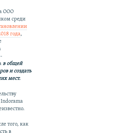
на ООО
иком среди
тановлении
018 года
,
е
а
-
а
в общей
ов и создать
их мест.
льству
 Indorama
еизвестно.
сле того, как
сть в