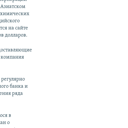
в Азиатском
х химических
дийского
тся на сайте
в долларов.
доставляющие
, компания
.
 регулярно
ого банка и
ения ряда
ося в
ан о