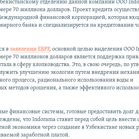
бекистанскому отделению данной компании ООО Indo
змере 70 миллиона долларов. Проект кредита осуществ
Международной финансовой корпорацией, которая вхо
емирного банка и специализируется на кредитовании ч
ся в
заявлении ЕБРР
, основной целью выделения ООО I
змере 70 миллионов долларов является поддержка при
тала в сферу хлопководства. Это, в свою очередь, по 
 служить улучшению экологии путем внедрения механ
ного процесса, рационального использования воды и
ых методов орошения, а также эффективного использ
е финансовые системы, готовые предоставить долг 
ждены, что Indorama ставит перед собой цель внести 
тной экономики через создание в Узбекистане новых р
ваемой заработной платой.