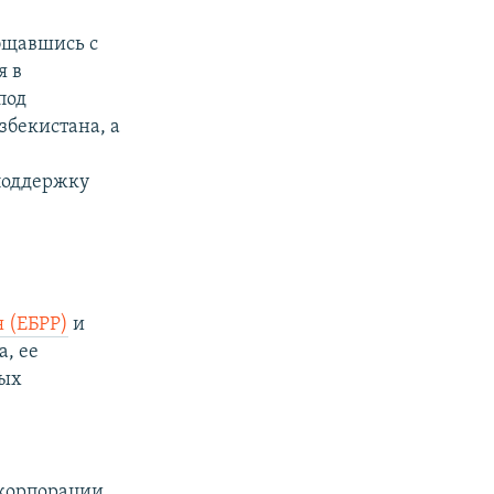
общавшись с
я в
под
збекистана, а
поддержку
 (ЕБРР)
и
a, ее
мых
 корпорации