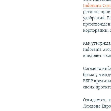
Indorama Corp
регионе прои
удобрений. Е
происхождени
корпорации, 
Как утвержд
Indorama Gro
внедряет в хл
Согласно инф
брала у межд
ЕБРР кредиты
своих проект
Ожидается, ч
Лондоне Евро