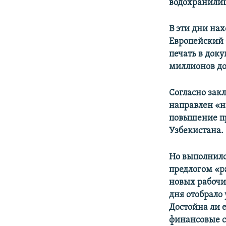
водохранилищ
В эти дни на
Европейский 
печать в док
миллионов до
Согласно зак
направлен «н
повышение пр
Узбекистана.
Но выполнило
предлогом «р
новых рабочи
дня отобрало
Достойна ли 
финансовые с