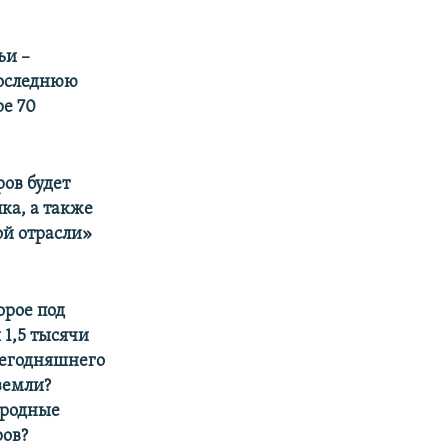
ьи –
последнюю
ре 70
ов будет
ка, а также
ой отрасли»
торое под
 1,5 тысячи
сегодняшнего
земли?
ародные
ров?