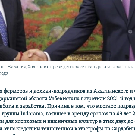
тана Жамшид Ходжаев с президентом сингапурской компании 
года.
 фермеров и дехкан-подрядчиков из Акалтынского и
арьинской области Узбекистана встретили 2021-й год 
работы и заработка. Причина в том, что местное подра
й группы
Indorama
, взявшее в аренду сроком на 49 лет 
ли
для
хлопковых и пшеничных культур в этих двух до 
 от последствий техногенной катастрофы на Сардоби