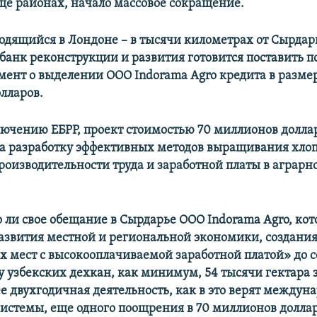
е районах, начало массовое сокращение.
ходящийся в Лондоне – в тысячи километрах от Сырдар
банк реконструкции и развития готовится поставить 
умент о выделении ООО
Indorama Agro
кредита в разме
лларов.
лючению ЕБРР, проект стоимостью 70 миллионов доллар
а разработку эффективных методов выращивания хлоп
оизводительности труда и заработной платы в аграрн
 ли свое обещание в Сырдарье ООО
Indorama Agro
, ко
азвития местной и региональной экономики, создания
х мест с высокооплачиваемой заработной платой» до 
 у узбекских дехкан, как минимум, 54 тысячи гектара 
ее двухгодичная деятельность, как в это верят междун
истемы, еще одного поощрения в 70 миллионов долла