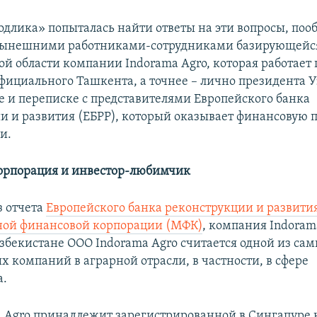
одлика» попыталась найти ответы на эти вопросы, по
ынешними работниками-сотрудниками базирующейс
й области компании Indorama Agro, которая работает 
фициального Ташкента, а точнее – лично президента У
де и переписке с представителями Европейского банка
и и развития (ЕБРР), который оказывает финансовую 
и.
орпорация и инвестор-любимчик
з отчета
Европейского банка реконструкции и развития
ой финансовой корпорации (МФК)
, компания Indoram
Узбекистане ООО Indorama Agro считается одной из са
х компаний в аграрной отрасли, в частности, в сфере
а.
 Agro принадлежит зарегистрированной в Сингапуре