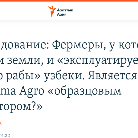
едование: Фермеры, у ко
и земли, и «эксплуатиру
о рабы» узбеки. Является
ama Agro «образцовым
тором?»
К
01:30