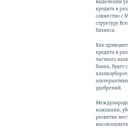
выделении уз
кредита в ра
совместно с 
структуру Вс
бизнеса.
Как приводит
кредита в ра
частного капи
банка, будет
хлопкоубороч
альтернативн
удобрений.
Международны
компании, убе
развитие мес
высокооплачи