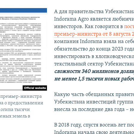
А для правительства Узбекиста
Indorama Agro является любимч
инвесторов. Как говорится в
пос
премьер-министра от 8 августа 2
компания Indorama взяла на себ
обязательство до конца 2023 год
инвестировать в хлопководческо
текстильный сектор Узбекистан
сложности 340 миллионов доллар
не менее 1,5 тысячи новых рабоч
Какую часть обещанных правите
 премьер-министра
Узбекистана инвестиций группа
а о предоставлении
внесла за последние два года – н
dorama тысячи
емых земель в
В 2018 году, спустя восемь лет по
Indorama начала свою деятельно