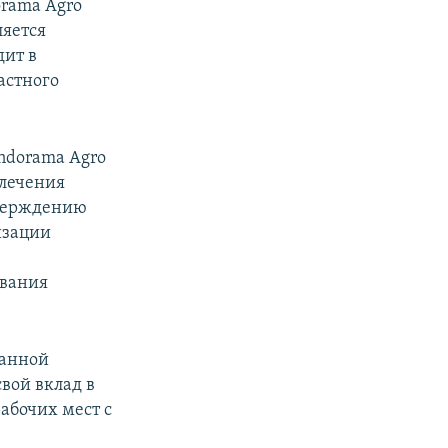
rama Agro
ляется
дит в
астного
ndorama Agro
влечения
утверждению
изации
ования
данной
свой вклад в
абочих мест с