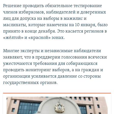
Auto
240p
360p
480p
480p
Решение проводить обязательное тестирование
членов избиркомов, наблюдателей и доверенных
720p
720p
1080p
лиц для допуска на выборы в мажилис и
1080p
маслихаты, которые намечены на 10 января, было
принято в конце декабря. Это касается регионов в
«жёлтой» и «красной» зонах.
Многие эксперты и независимые наблюдатели
заявляют, что в преддверии голосования всячески
ужесточаются требования для собирающихся
проводить мониторинг выборов, а на граждан и
организации усиливается давление со стороны
государственных органов.