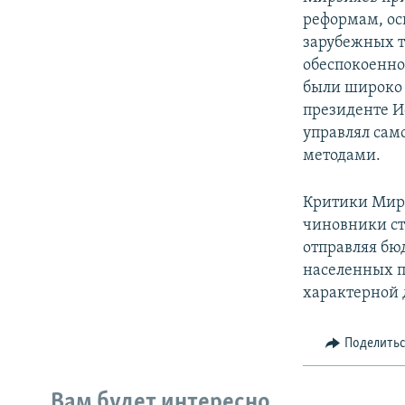
реформам, ос
зарубежных т
обеспокоенно
были широко
президенте И
управлял сам
методами.
Критики Мирз
чиновники ст
отправляя бю
населенных п
характерной 
Поделить
Вам будет интересно