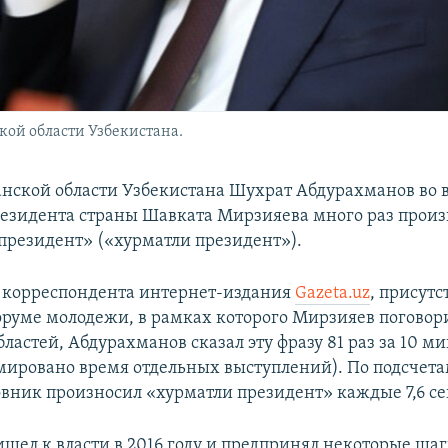
ой области Узбекистана.
нской области Узбекистана Шухрат Абдурахманов во 
резидента страны Шавката Мирзияева много раз произ
резидент» («хурматли президент»).
 корреспондента интернет-издания
Gazeta.uz
, присутс
оруме молодежи, в рамках которого Мирзияев поговор
ластей, Абдурахманов сказал эту фразу 81 раз за 10 ми
мировано время отдельных выступлений). По подсчета
вник произносил «хурматли президент» каждые 7,6 с
шел к власти в 2016 году и предпринял некоторые шаг