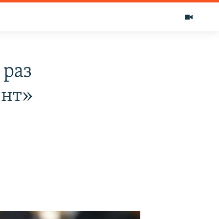
 раз
ент»