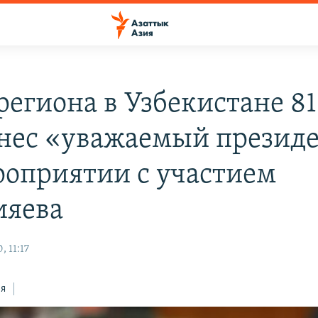
региона в Узбекистане 81
нес «уважаемый презид
роприятии с участием
яева
 11:17
ся