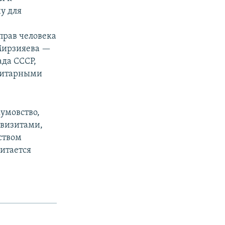
у для
прав человека
Мирзияева —
ада СССР,
оритарными
умовство,
 визитами,
ством
итается