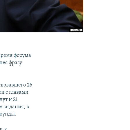
время форума
нес фразу
твовавшего 25
ил с главами
нут и 21
м издания, в
екунды.
и к