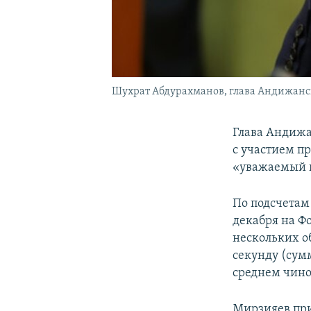
Шухрат Абдурахманов, глава Андижанск
Глава Андижа
с участием п
«уважаемый п
По подсчетам
декабря на Ф
нескольких об
секунду (сум
среднем чино
Мирзияев при