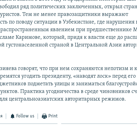
вободил ряд политических заключенных, открыл стран
уристов. Тем не менее правозащитники выражают
сть по поводу ситуации в Узбекистане, где нарушения 
 распространенным явлением при предшественнике 
сламе Каримове, который, придя к власти еще до расп
ой густонаселенной страной в Центральной Азии авт
ияева говорят, что при нем сохраняются непотизм и к
ремятся угодить президенту, «наводят лоск» перед его
джетников подметать улицы и заниматься благоустрой
унктов. Практика угодничества в среде чиновников сч
для центральноазиатских авторитарных режимов.
ся
Follow us
Print