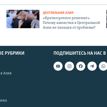
ЦЕНТРАЛЬНАЯ АЗИЯ
«Краткосрочное решение».
Почему амнистии в Центральной
Азии не панацея от проблемы?
Е РУБРИКИ
ПОДПИШИТЕСЬ НА НАС В
я Азия
века