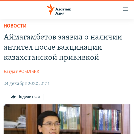
Доступность
ссылок
Вернуться
НОВОСТИ
к
ЦЕНТРАЛЬНАЯ АЗИЯ
Аймагамбетов заявил о наличии
основному
НОВОСТИ
КАЗАХСТАН
содержанию
антител после вакцинации
ВОЙНА В УКРАИНЕ
Вернутся
КЫРГЫЗСТАН
казахстанской прививкой
к
НА ДРУГИХ ЯЗЫКАХ
УЗБЕКИСТАН
главной
Багдат АСЫЛБЕК
ТАДЖИКИСТАН
ҚАЗАҚША
навигации
ПОДПИШИТЕСЬ НА НАС В СОЦСЕТЯХ
Вернутся
24 декабря 2020, 21:11
КЫРГЫЗЧА
к
ЎЗБЕКЧА
Поделиться
поиску
ТОҶИКӢ
Все сайты РСЕ/РС
TÜRKMENÇE