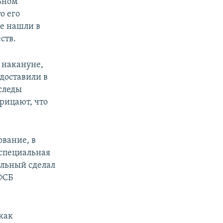
льном
о его
не нашли в
ств.
 накануне,
 доставили в
следы
рицают, что
ование, в
 специальная
альный сделал
 ФСБ
как