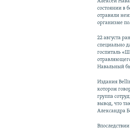
Алексей Нава
состоянии в 
отравили неи
организме по
22 августа р
специально дл
госпиталь «Ш
отравляющего
Навальный бы
Издания Belli
котором гово
группа сотру
вывод, что та
Александра Б
Впоследствии