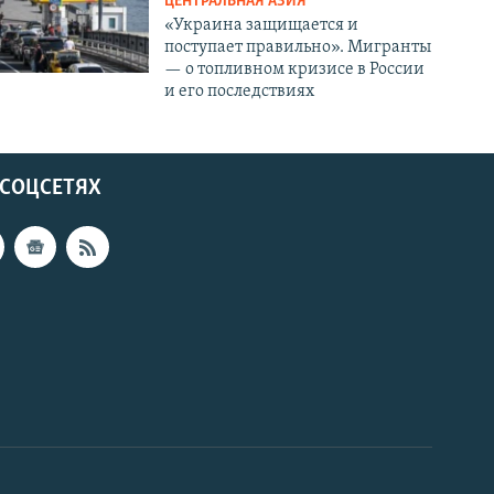
ЦЕНТРАЛЬНАЯ АЗИЯ
«Украина защищается и
поступает правильно». Мигранты
— о топливном кризисе в России
и его последствиях
 СОЦСЕТЯХ