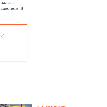
нался в
чальством. В
ок"