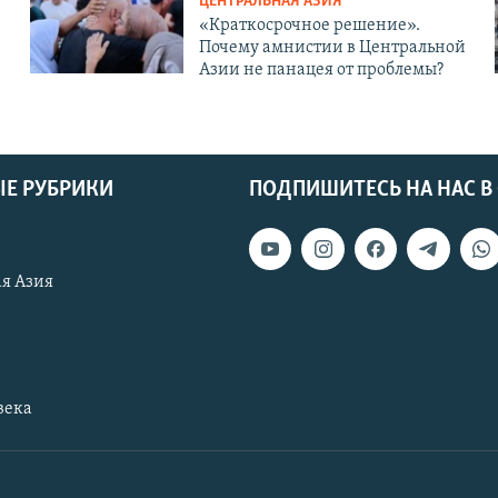
ЦЕНТРАЛЬНАЯ АЗИЯ
«Краткосрочное решение».
Почему амнистии в Центральной
Азии не панацея от проблемы?
Е РУБРИКИ
ПОДПИШИТЕСЬ НА НАС В
я Азия
века