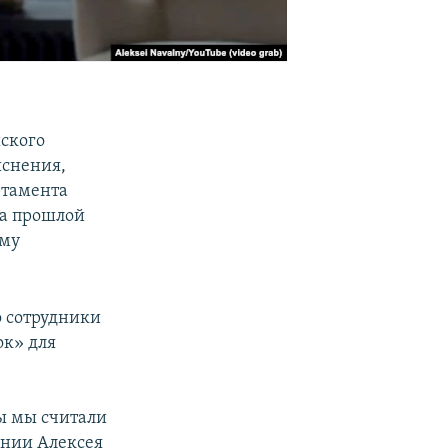
ского
яснения,
ртамента
на прошлой
ему
о сотрудники
ок» для
бы мы считали
ении Алексея