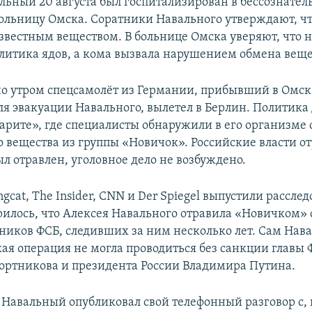
льный 20 августа был госпитализирован в бессознате
больницу Омска. Соратники Навального утверждают, чт
звестным веществом. В больнице Омска уверяют, что 
литика ядов, а кома вызвала нарушением обмена веще
ано утром спецсамолёт из Германии, прибывший в Омск
я эвакуации Навального, вылетел в Берлин.​ Политика
арите», где специалисты обнаружили в его организме 
 вещества из группы «Новичок». Российские власти от
л отравлен, уголовное дело не возбуждено.
ngcat, The Insider, CNN и Der Spiegel выпустили расслед
рилось, что Алексея Навального отравила «Новичком»
дников ФСБ, следивших за ним несколько лет. Сам Нав
кая операция не могла проводиться без санкции главы
ортникова и президента России Владимира Путина.
 Навальный опубликовал свой телефонный разговор с, 