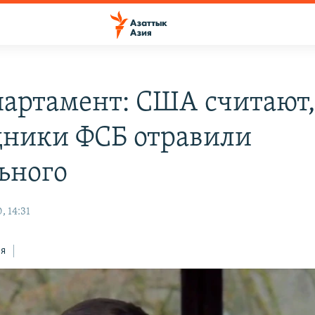
партамент: США считают,
дники ФСБ отравили
ьного
, 14:31
ся