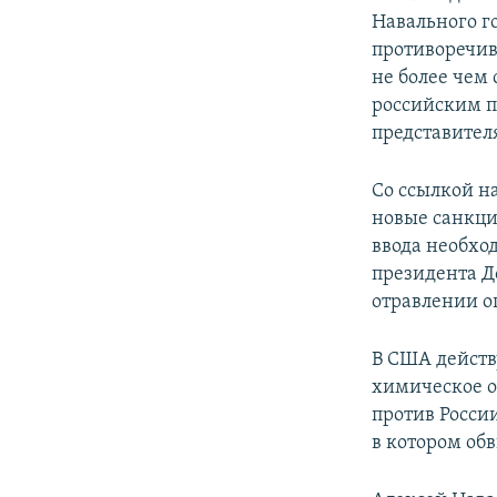
Навального г
противоречивы
не более чем
российским п
представител
Со ссылкой н
новые санкци
ввода необхо
президента Д
отравлении о
В США действ
химическое о
против Росси
в котором об