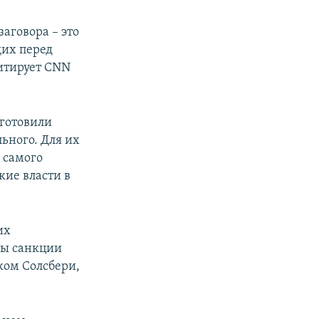
аговора – это
щих перед
цитирует CNN
дготовили
ьного. Для их
 самого
кие власти в
их
ны санкции
ком Солсбери,