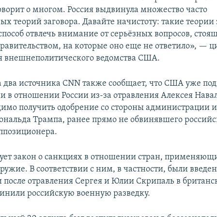
оворит о многом. Россия выдвинула множество часто
х теорий заговора. Давайте начистоту: такие теории з
 способ отвлечь внимание от серьёзных вопросов, стоя
равительством, на которые оно еще не ответило», — 
я внешнеполитического ведомства США.
а два источника CNN также сообщает, что США уже по
и в отношении России из-за отравления Алексея Навал
димо получить одобрение со стороны администрации и
ональда Трампа, ранее прямо не обвинявшего российс
ппозиционера.
ует закон о санкциях в отношении стран, применяющ
ружие. В соответствии с ним, в частности, были введе
и после отравления Сергея и Юлии Скрипаль в британс
винили российскую военную разведку.