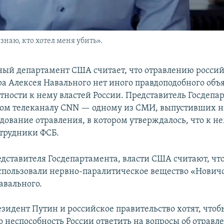
знаю, кто хотел меня убить».
ный департамент США считает, что отравлению россий
а Алексея Навального нет иного правдоподобного объ
тности к нему властей России. Представитель Госдепа
том телеканалу CNN — одному из СМИ, выпустивших 
дование отравления, в котором утверждалось, что к н
трудники ФСБ.
едставителя Госдепартамента, власти США считают, чт
спользовали нервно-паралитическое вещество «Нович
авального.
езидент Путин и российское правительство хотят, что
о неспособность России ответить на вопросы об отравл