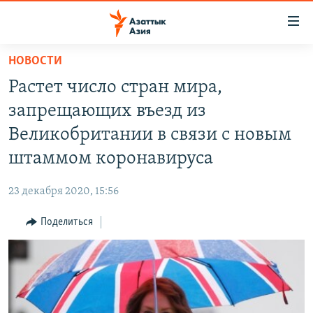
Доступность
ссылок
Вернуться
НОВОСТИ
к
ЦЕНТРАЛЬНАЯ АЗИЯ
Растет число стран мира,
основному
НОВОСТИ
КАЗАХСТАН
содержанию
запрещающих въезд из
ВОЙНА В УКРАИНЕ
Вернутся
КЫРГЫЗСТАН
Великобритании в связи с новым
к
НА ДРУГИХ ЯЗЫКАХ
УЗБЕКИСТАН
штаммом коронавируса
главной
ТАДЖИКИСТАН
ҚАЗАҚША
навигации
ПОДПИШИТЕСЬ НА НАС В СОЦСЕТЯХ
23 декабря 2020, 15:56
Вернутся
КЫРГЫЗЧА
к
Поделиться
ЎЗБЕКЧА
поиску
ТОҶИКӢ
Все сайты РСЕ/РС
TÜRKMENÇE