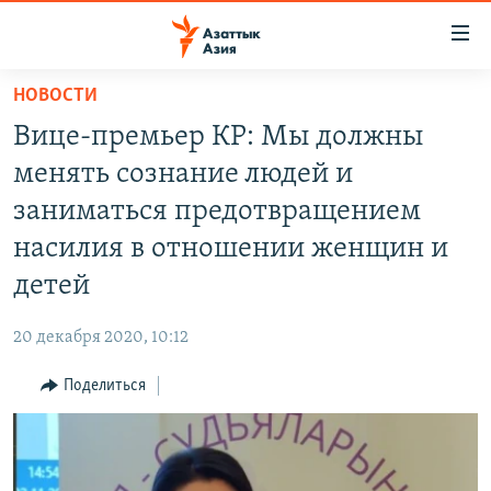
Доступность
ссылок
Вернуться
НОВОСТИ
к
ЦЕНТРАЛЬНАЯ АЗИЯ
Вице-премьер КР: Мы должны
основному
НОВОСТИ
КАЗАХСТАН
содержанию
менять сознание людей и
ВОЙНА В УКРАИНЕ
Вернутся
КЫРГЫЗСТАН
заниматься предотвращением
к
НА ДРУГИХ ЯЗЫКАХ
УЗБЕКИСТАН
насилия в отношении женщин и
главной
ТАДЖИКИСТАН
ҚАЗАҚША
навигации
детей
ПОДПИШИТЕСЬ НА НАС В СОЦСЕТЯХ
Вернутся
КЫРГЫЗЧА
к
20 декабря 2020, 10:12
ЎЗБЕКЧА
поиску
Поделиться
ТОҶИКӢ
Все сайты РСЕ/РС
TÜRKMENÇE