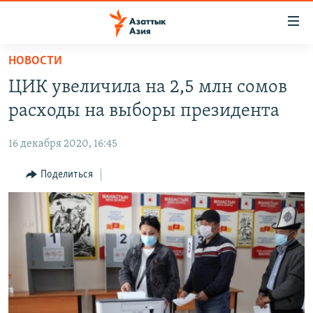
Доступность
ссылок
Вернуться
НОВОСТИ
к
ЦЕНТРАЛЬНАЯ АЗИЯ
ЦИК увеличила на 2,5 млн сомов
основному
НОВОСТИ
КАЗАХСТАН
содержанию
расходы на выборы президента
ВОЙНА В УКРАИНЕ
Вернутся
КЫРГЫЗСТАН
к
16 декабря 2020, 16:45
НА ДРУГИХ ЯЗЫКАХ
УЗБЕКИСТАН
главной
Поделиться
ТАДЖИКИСТАН
ҚАЗАҚША
навигации
ПОДПИШИТЕСЬ НА НАС В СОЦСЕТЯХ
Вернутся
КЫРГЫЗЧА
к
ЎЗБЕКЧА
поиску
ТОҶИКӢ
Все сайты РСЕ/РС
TÜRKMENÇE