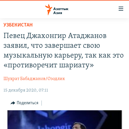
Доступность
ссылок
Вернуться
УЗБЕКИСТАН
к
ЦЕНТРАЛЬНАЯ АЗИЯ
Певец Джахонгир Атаджанов
основному
НОВОСТИ
КАЗАХСТАН
содержанию
заявил, что завершает свою
ВОЙНА В УКРАИНЕ
Вернутся
КЫРГЫЗСТАН
музыкальную карьеру, так как это
к
НА ДРУГИХ ЯЗЫКАХ
УЗБЕКИСТАН
«противоречит шариату»
главной
ТАДЖИКИСТАН
ҚАЗАҚША
навигации
ПОДПИШИТЕСЬ НА НАС В СОЦСЕТЯХ
Шухрат Бабаджанов/Озодлик
Вернутся
КЫРГЫЗЧА
к
15 декабря 2020, 07:11
ЎЗБЕКЧА
поиску
Поделиться
ТОҶИКӢ
Все сайты РСЕ/РС
TÜRKMENÇE