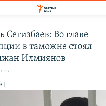
 Сегизбаев: Во главе
пции в таможне стоял
мжан Илмиянов
 10:37
ся