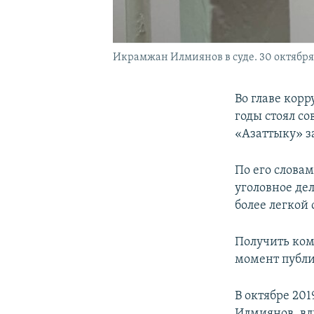
Икрамжан Илмиянов в суде. 30 октября 
Во главе кор
годы стоял с
«Азаттыку» з
По его слова
уголовное дел
более легкой 
Получить ком
момент публи
В октябре 20
Илмиянов, вл