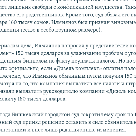
 лет лишения свободы с конфискацией имущества. Та
ество его родственников. Кроме того, суд обязал его 
ере 160 тысяч сомов. Илмиянов был признан виновным
мошенничество в особо крупном размере).
ериалам дела, Илмиянов попросил у представителей 
лект» 150 тысяч долларов за улаживание проблем с у
жденным финполом по факту неуплаты налогов. Но по з
ыто официально, если «Дизель комплект» оплатил нал
отмечено, что Илмиянов обманным путем получил 150 
мотря на то, что компания выплатила все налоги и шт
язали выплатить руководителю компании «Дизель ко
овичу 150 тысяч долларов.
года Бишкекский городской суд сократил ему срок на 1,
вный суд принял решение оставить в силе обвинитель
инстанции и внес лишь редакционные изменения.