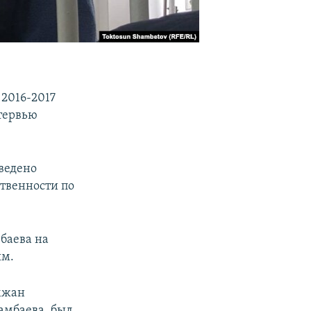
2016-2017
тервью
ведено
ственности по
баева на
ым.
амжан
амбаева, был