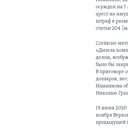
осужден на 7
арест на имущ
штраф в разм
статьи 204 (
Согласно мат
«Дизель комп
делом, возбу
было бы закр
В приговоре 
долларов, нес
Илмиянова об
Николаю Грам
19 июня 2020 
ноября Верхо
предыдущей 