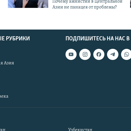
Почему амнистии в Центральной
Азии не панацея от проблемы?
Е РУБРИКИ
ПОДПИШИТЕСЬ НА НАС В
я Азия
века
тан
Узбекистан