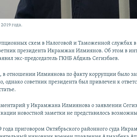
2019 года.
рупционных схем в Налоговой и Таможенной службах в 
оветник президента Икрамжан Илмиянов. Об этом в ин
аявил экс-председатель ГКНБ Абдиль Сегизбаев.
м, в отношении Илмиянова по факту коррупции было за
о, однако советник президента был привлечен к ответ
статье.
ментарий у Икрамжана Илмиянова о заявлении Сегиз
кации новостной заметки не представилось возможн
19 года приговором Октябрьского районного суда Икр
иятельный чиновник времен правления Алмазбека Ат