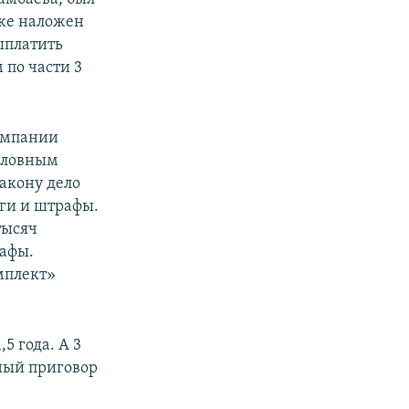
кже наложен
выплатить
 по части 3
компании
головным
акону дело
оги и штрафы.
тысяч
рафы.
мплект»
5 года. А 3
ный приговор