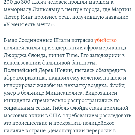
200 до 300 тысяч человек прошли маршем к
мемориалу Линкольну в центре города, где Мартин
Лютер Кинг произнес речь, получившую название
«У меня есть мечта».
В мае Соединенные Штаты потрясло
убийство
полицейскими при задержании афроамериканца
Джорджа Флойда, пишет Time. Его заподозрили в
использовании фальшивой банкноты.
Полицейский Дерек Шовин, пытаясь обезвредить
афроамериканца, надавил ему коленом на шею и
игнорировал жалобы на нехватку воздуха. Флойд
умер в больнице Миннеаполиса. Видеозаписи
инцидента стремительно распространились по
социальным сетям. Гибель Флойда стала причиной
массовых акций в США с требованием расследовать
это происшествие и прекратить полицейское
насилие в стране. Демонстрации переросли в