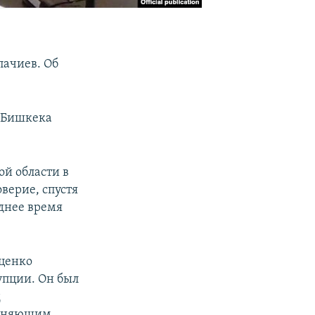
ачиев. Об
а Бишкека
ой области в
оверие, спустя
еднее время
ценко
упции. Он был
д
полняющим