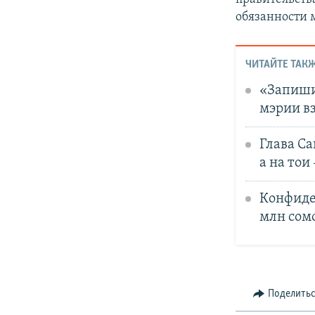
обязанности 
ЧИТАЙТЕ ТАКЖ
«Запиши
мэрии вз
Глава Са
а на тои 
Конфиде
млн сом
Поделить