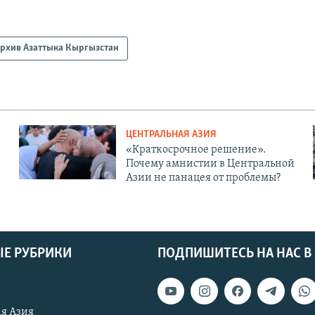
рхив Азаттыка Кыргызстан
ЦЕНТРАЛЬНАЯ АЗИЯ
«Краткосрочное решение».
Почему амнистии в Центральной
Азии не панацея от проблемы?
Е РУБРИКИ
ПОДПИШИТЕСЬ НА НАС В
я Азия