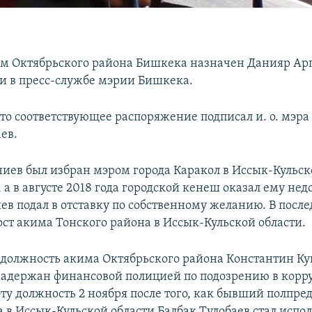
 Октябрьского района Бишкека назначен Данияр Арп
и в пресс-службе мэрии Бишкека.
что соответствующее распоряжение подписал и. о. мэр
ев.
иев был избран мэром города Каракол в Иссык-Кульск
, а в августе 2018 года городской кенеш оказал ему нед
ев подал в отставку по собственному желанию. В посл
ост акима Тонского района в Иссык-Кульской области.
олжность акима Октябрьского района Константин Ку
задержан финансовой полицией по подозрению в корр
ту должность 2 ноября после того, как бывший полпре
а в Иссык-Кульской области Балбак Тулобаев стал ис