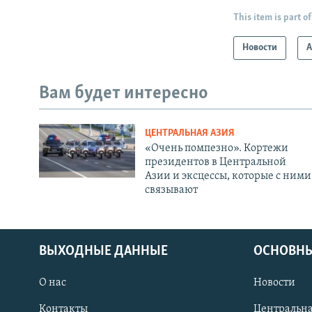
This item is part of
Новости
А
Вам будет интересно
ЦЕНТРАЛЬНАЯ АЗИЯ
«Очень помпезно». Кортежи
президентов в Центральной
Азии и эксцессы, которые с ними
связывают
ВЫХОДНЫЕ ДАННЫЕ
ОСНОВНЫ
О нас
Новости
Контакты
Центральна