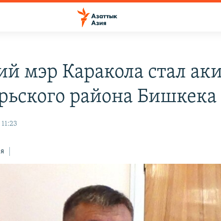
й мэр Каракола стал ак
рьского района Бишкека
11:23
ся