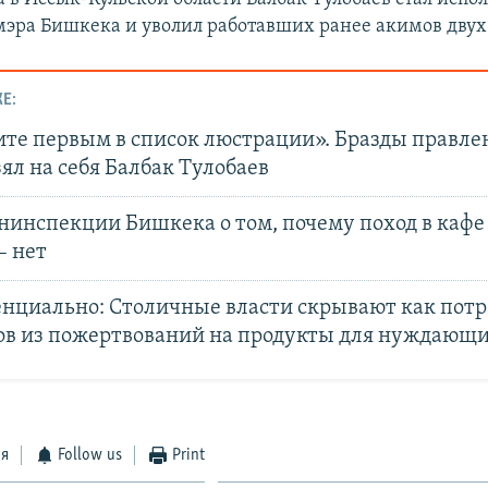
мэра Бишкека и уволил работавших ранее акимов двух
Е:
те первым в список люстрации». Бразды правле
ял на себя Балбак Тулобаев
нинспекции Бишкека о том, почему поход в кафе
– нет
нциально: Столичные власти скрывают как потр
ов из пожертвований на продукты для нуждающ
ся
Follow us
Print