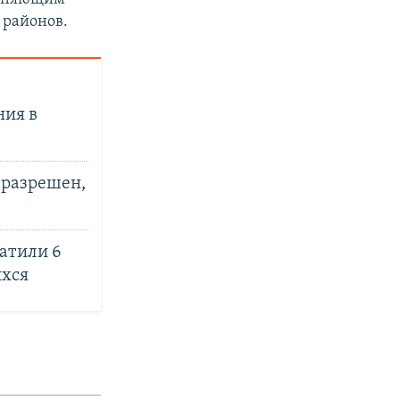
 районов.
ния в
 разрешен,
атили 6
ихся