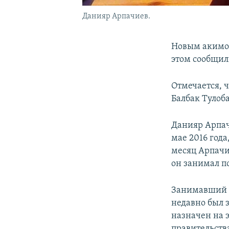
Данияр Арпачиев.
Новым акимом
этом сообщил
Отмечается, 
Балбак Тулоба
Данияр Арпач
мае 2016 года
месяц Арпачи
он занимал п
Занимавший д
недавно был 
назначен на э
правительств