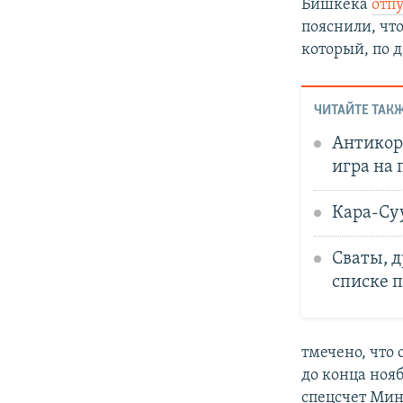
Бишкека
отп
пояснили, чт
который, по д
ЧИТАЙТЕ ТАКЖ
Антикор
игра на 
Кара-Суу
Сваты, д
списке 
тмечено, что
до конца нояб
спецсчет Мин