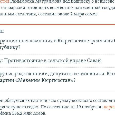
устил
Райымбека Матраимова под подписку о невыезде,
о он выразил готовность возместить нанесенный госуда
анным следствия, составил около 2 млрд сомов.
Е:
рупционная кампания в Кыргызстане: реальная 
публику?
: Противостояние в сельской управе Савай
рузья, родственники, депутаты и чиновники. Кто
партии «Мекеним Кыргызстан»?
 он обязуется выплатить всю сумму «согласно составле
ря текущего года». По состоянию на 19 ноября он
пере
фина 536,2 млн сомов.