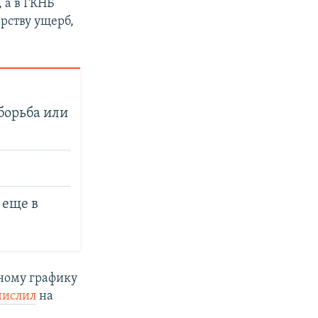
 а в ГКНБ
рству ущерб,
борьба или
 еще в
нному графику
числил
на