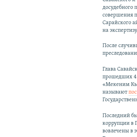
досудебного 
совершения п
Сарайского а
на экспертизу
После случив
преследование
Глава Савайск
прошедших 4 
«Мекеним Кыр
называют
по
Государствен
Последний бы
коррупции в Г
вовлечены в 