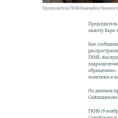
Председатель ГКНБ Камчыбек Ташиев пр
Председатель
окмоту Кара-
Как сообщила
распространи
ГКНБ, выслуш
подразделени
обращении». 
политики и н
По данным пр
Сайпидинова 
ГКНБ 19 нояб
Савайского и