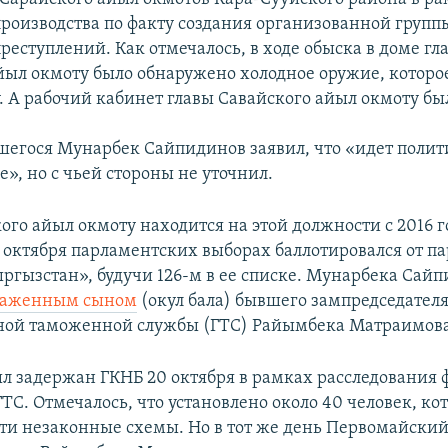
производства по факту создания организованной групп
реступлений. Как отмечалось, в ходе обыска в доме гл
йыл окмоту было обнаружено холодное оружие, которо
. А рабочий кабинет главы Савайского айыл окмоту бы
шегося Мунарбек Сайпидинов заявил, что «идет полит
», но с чьей стороны не уточнил.
ого айыл окмоту находится на этой должности с 2016 г
октября парламентских выборах баллотировался от п
гызстан», будучи 126-м в ее списке. Мунарбека Сай
саженным сыном
(окул бала) бывшего зампредседател
ной таможенной службы (ГТС) Райымбека Матраимова
л задержан ГКНБ 20 октября в рамках расследования 
ТС. Отмечалось, что установлено около 40 человек, к
эти незаконные схемы. Но в тот же день Первомайский