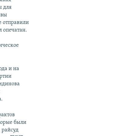
ы для
авы
е отправили
л опечатан.
ическое
ода и на
артии
пидинова
я
.
фактов
оторые были
 райсуд