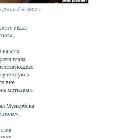
 23 ноября 2020 г.
ского айыл
инова.
й власти
речи глава
тветствующим
звученную в
ся вне
гим мотивам».
нял Мунарбека
ением».
 глав
амках