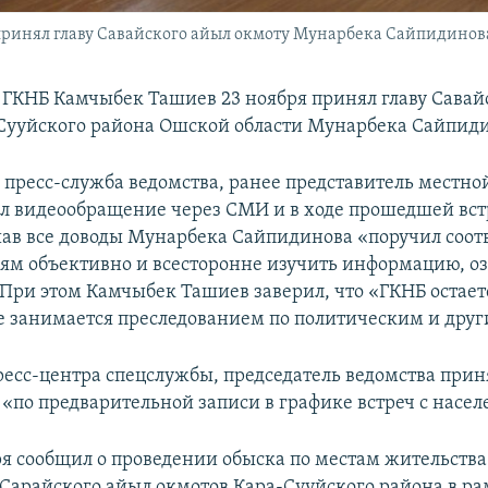
инял главу Савайского айыл окмоту Мунарбека Сайпидинова,
 ГКНБ Камчыбек Ташиев 23 ноября принял главу Савай
Сууйского района Ошской области Мунарбека Сайпид
 пресс-служба ведомства, ранее представитель местно
л видеообращение через СМИ и в ходе прошедшей вст
ав все доводы Мунарбека Сайпидинова «поручил соо
ям объективно и всесторонне изучить информацию, о
При этом Камчыбек Ташиев заверил, что «ГКНБ остает
е занимается преследованием по политическим и дру
есс-центра спецслужбы, председатель ведомства при
«по предварительной записи в графике встреч с насел
ря сообщил о проведении обыска по местам жительства
 Сарайского айыл окмотов Кара-Сууйского района в р