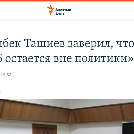
бек Ташиев заверил, чт
 остается вне политики
 18:58
ся