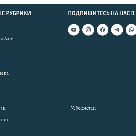
Е РУБРИКИ
ПОДПИШИТЕСЬ НА НАС В
я Азия
века
тан
Узбекистан
тан