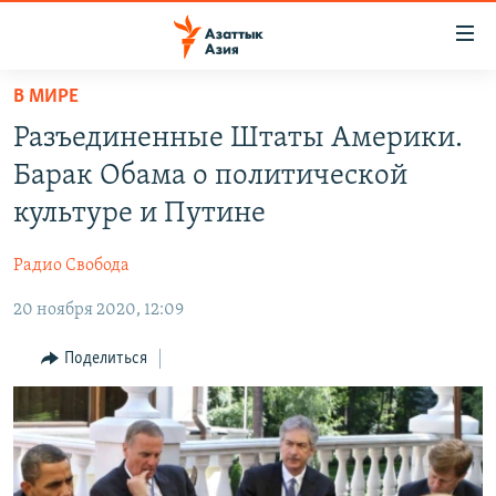
Доступность
ссылок
Вернуться
В МИРЕ
к
ЦЕНТРАЛЬНАЯ АЗИЯ
Разъединенные Штаты Америки.
основному
НОВОСТИ
КАЗАХСТАН
содержанию
Барак Обама о политической
ВОЙНА В УКРАИНЕ
Вернутся
КЫРГЫЗСТАН
культуре и Путине
к
НА ДРУГИХ ЯЗЫКАХ
УЗБЕКИСТАН
главной
Радио Свобода
ТАДЖИКИСТАН
ҚАЗАҚША
навигации
ПОДПИШИТЕСЬ НА НАС В СОЦСЕТЯХ
Вернутся
20 ноября 2020, 12:09
КЫРГЫЗЧА
к
ЎЗБЕКЧА
Поделиться
поиску
ТОҶИКӢ
Все сайты РСЕ/РС
TÜRKMENÇE