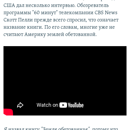
США дал несколько интервью. Обозреватель
программы "60 минут" телекомпании CBS News
Скотт Пелли прежде всего спросил, что означает
название книги. По его словам, многие уже не
считают Америку землей обетованной.
Я назвал книгу "Земля обетованная", потому что,