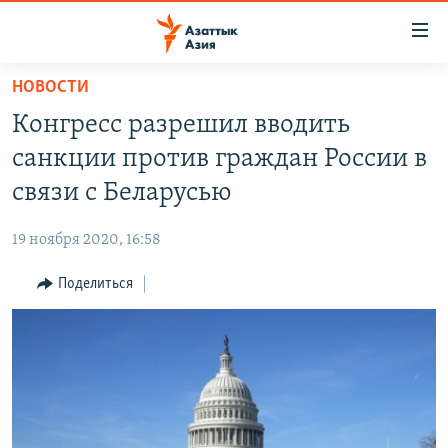
Доступность
ссылок
Вернуться
НОВОСТИ
к
ЦЕНТРАЛЬНАЯ АЗИЯ
Конгресс разрешил вводить
основному
НОВОСТИ
КАЗАХСТАН
содержанию
санкции против граждан России в
ВОЙНА В УКРАИНЕ
Вернутся
КЫРГЫЗСТАН
связи с Беларусью
к
НА ДРУГИХ ЯЗЫКАХ
УЗБЕКИСТАН
главной
19 ноября 2020, 16:58
ТАДЖИКИСТАН
ҚАЗАҚША
навигации
ПОДПИШИТЕСЬ НА НАС В СОЦСЕТЯХ
Вернутся
Поделиться
КЫРГЫЗЧА
к
ЎЗБЕКЧА
поиску
ТОҶИКӢ
Все сайты РСЕ/РС
TÜRKMENÇE