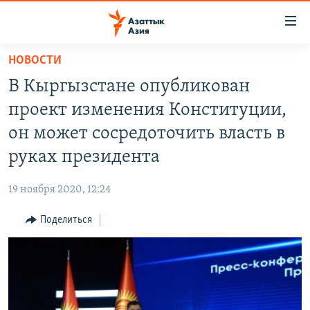
Доступность
ссылок
Вернуться
НОВОСТИ
к
ЦЕНТРАЛЬНАЯ АЗИЯ
В Кыргызстане опубликован
основному
НОВОСТИ
КАЗАХСТАН
содержанию
проект изменения Конституции,
ВОЙНА В УКРАИНЕ
Вернутся
КЫРГЫЗСТАН
он может сосредоточить власть в
к
НА ДРУГИХ ЯЗЫКАХ
УЗБЕКИСТАН
руках президента
главной
ТАДЖИКИСТАН
ҚАЗАҚША
навигации
ПОДПИШИТЕСЬ НА НАС В СОЦСЕТЯХ
19 ноября 2020, 12:24
Вернутся
КЫРГЫЗЧА
к
Поделиться
ЎЗБЕКЧА
поиску
ТОҶИКӢ
Все сайты РСЕ/РС
TÜRKMENÇE