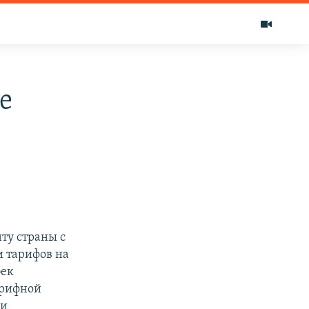
е
ту страны с
и тарифов на
бек
арифной
ки