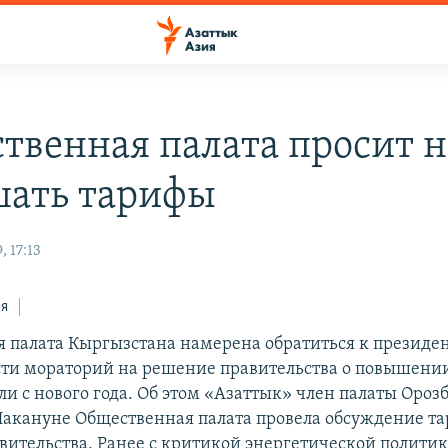
твенная палата просит н
ать тарифы
 17:13
ся
 палата Кыргызстана намерена обратиться к президен
сти мораторий на решение правительства о повышени
и с нового года. Об этом «Азаттык» член палаты Ороз
Накануне Общественная палата провела обсуждение т
вительства. Ранее с критикой энергетической полити