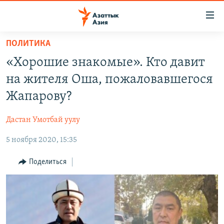
Доступность
ссылок
Вернуться
ПОЛИТИКА
к
ЦЕНТРАЛЬНАЯ АЗИЯ
«Хорошие знакомые». Кто давит
основному
НОВОСТИ
КАЗАХСТАН
содержанию
на жителя Оша, пожаловавшегося
ВОЙНА В УКРАИНЕ
Вернутся
КЫРГЫЗСТАН
Жапарову?
к
НА ДРУГИХ ЯЗЫКАХ
УЗБЕКИСТАН
главной
Дастан Умотбай уулу
ТАДЖИКИСТАН
ҚАЗАҚША
навигации
ПОДПИШИТЕСЬ НА НАС В СОЦСЕТЯХ
Вернутся
5 ноября 2020, 15:35
КЫРГЫЗЧА
к
ЎЗБЕКЧА
Поделиться
поиску
ТОҶИКӢ
Все сайты РСЕ/РС
TÜRKMENÇE