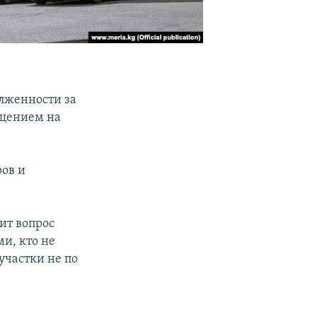
лженности за
ащением на
ров и
ит вопрос
и, кто не
участки не по