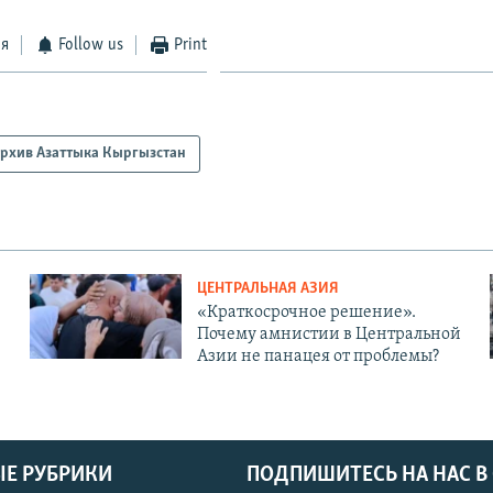
ся
Follow us
Print
рхив Азаттыка Кыргызстан
ЦЕНТРАЛЬНАЯ АЗИЯ
«Краткосрочное решение».
Почему амнистии в Центральной
Азии не панацея от проблемы?
Е РУБРИКИ
ПОДПИШИТЕСЬ НА НАС В