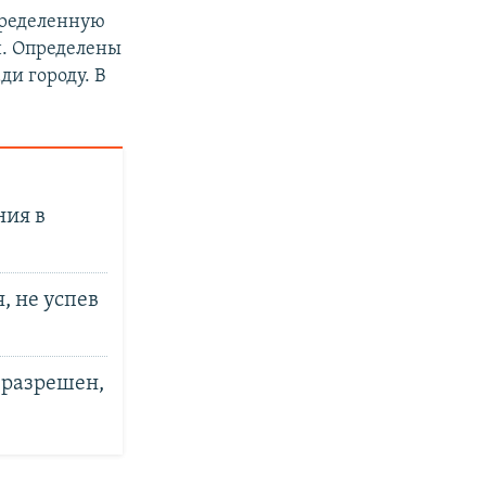
пределенную
н. Определены
и городу. В
ния в
, не успев
 разрешен,