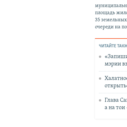
муниципальн
площадь жило
35 земельных
очереди на п
ЧИТАЙТЕ ТАКЖ
«Запиши
мэрии вз
Халатно
открыть
Глава Са
а на тои 