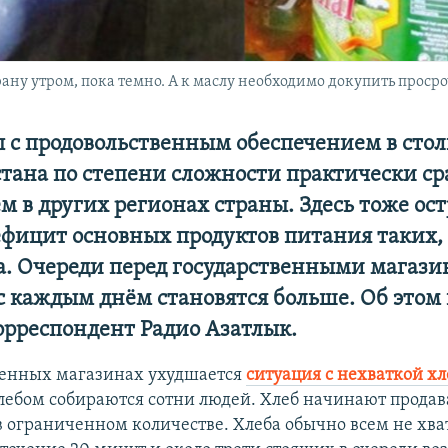
рану утром, пока темно. А к маслу необходимо докупить прос
 с продовольственным обеспечением в сто
ана по степени сложности практически ср
 в других регионах страны. Здесь тоже ос
ефицит основных продуктов питания таких, 
а. Очереди перед государственными магази
 каждым днём становятся больше. Об этом
орреспондент Радио Азатлык.
венных магазинах ухудшается
ситуация с нехваткой хл
хлебом собираются сотни людей. Хлеб начинают продава
 в ограниченном количестве. Хлеба обычно всем не хват