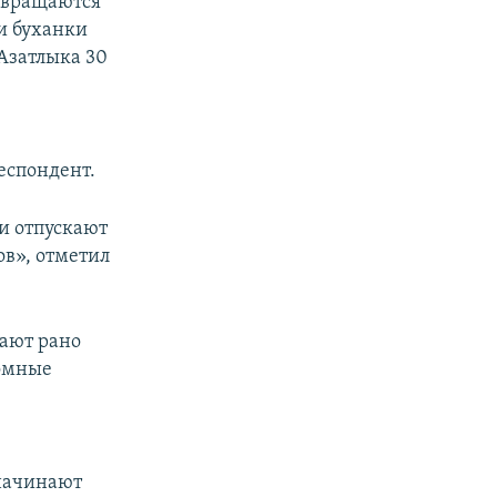
озвращаются
и буханки
 Азатлыка 30
еспондент.
ки отпускают
ов», отметил
дают рано
ромные
 начинают