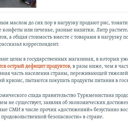
ым маслом до сих пор в нагрузку продают рис, томатн
 конфеты или печенье, разные напитки. Литр растите
тов, а общая стоимость вместе с товарами в нагрузку п
рассказал корреспондент.
ане цены в государственных магазинах, в которых уж
ся острый дефицит продуктов
, в разы ниже, чем в ча
вная часть населения страны, переживающей тяжеле
й кризис, пытаются покупать продукты питания в гос
омического спада правительство Туркменистана прод
блем не существует, заявляя об экономических достиже
ные СМИ в числе прочих «достижений» безустанно во
 продовольственной безопасности» в стране.