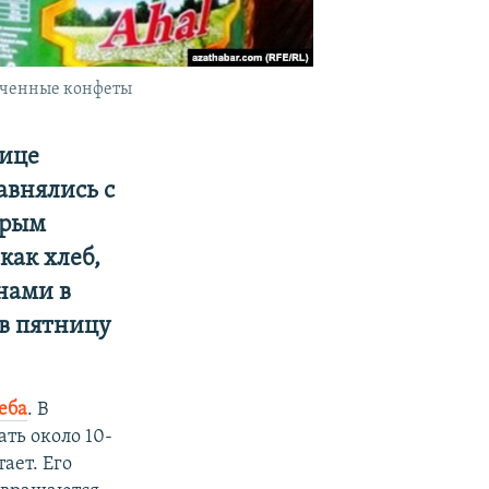
роченные конфеты
лице
авнялись с
трым
как хлеб,
нами в
 в пятницу
еба
. В
ть около 10-
ает. Его