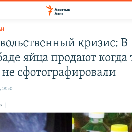
АН
вольственный кризис: В
аде яйца продают когда 
 не сфотографировали
, 19:50
ся