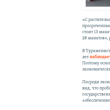
«С растительн
просроченные
стоит 13 мана
28 манатов», 
В Туркменист
лет
наблюдает
Поэтому осно
экономически
Посреди экон
вид, что про
государствен
«обеспечение