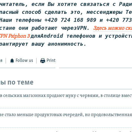
читатель, если Вы хотите связаться с Рад
пасный способ сделать это, мессенджеры T
Наши телефоны +420 724 168 989 и +420 77
стане они работают через
VPN
.
Здесь можно ск
дляAndroid телефонов и устройст
PN Psiphon 3
рантирует вашу анонимность.
ся
Follow us
Print
ы по теме
в сельских магазинах продают муку с червями, в столице вмес
е стало меньше продуктовых очередей, но продовольственна