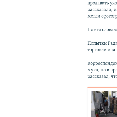
продавать уже
рассказали, и
могли сфотог
По его словам
Попытки Ради
торговли и в
Корреспонден
мука, но в пр
рассказал, ч