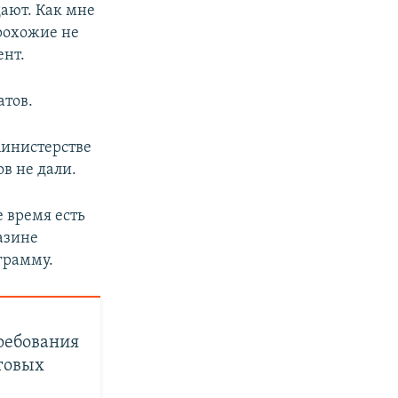
дают. Как мне
прохожие не
ент.
атов.
Министерстве
в не дали.
 время есть
азине
грамму.
ребования
товых