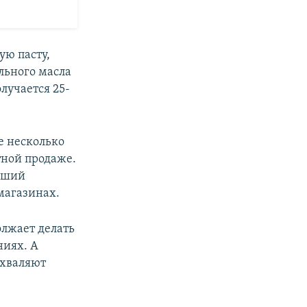
ую пасту,
льного масла
олучается 25-
е несколько
стной продаже.
йший
магазинах.
олжает делать
ниях. А
схваляют