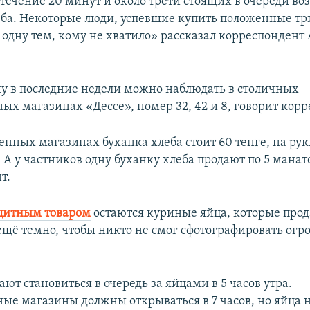
 течение 20 минут и около трети стоящих в очереди в
еба. Некоторые люди, успевшие купить положенные тр
 одну тем, кому не хватило» рассказал корреспондент
у в последние недели можно наблюдать в столичных
ых магазинах «Дессе», номер 32, 42 и 8, говорит корр
енных магазинах буханка хлеба стоит 60 тенге, на ру
 А у частников одну буханку хлеба продают по 5 манат
т.
цитным товаром
остаются куриные яйца, которые про
 ещё темно, чтобы никто не смог сфотографировать ог
т становиться в очередь за яйцами в 5 часов утра.
ные магазины должны открываться в 7 часов, но яйца