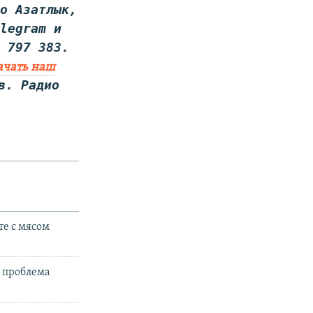
ио Азатлык,
elegram и
3 797 383.
ачать наш
в. Радио
те с мясом
я проблема