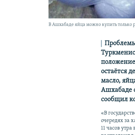
В Ашхабаде яйца можно купить только 
Проблемы
Туркменист
положением
остаётся д
масло, яйц
Ашхабаде с
сообщил к
«В государст
очередях за 
11 часов утра