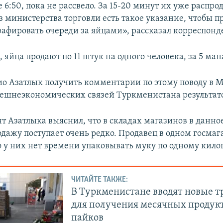
 6:50, пока не рассвело. За 15-20 минут их уже распро
з министерства торговли есть такое указание, чтобы 
рафировать очереди за яйцами», рассказал корреспонд
, яйца продают по 11 штук на одного человека, за 5 ман
о Азатлык получить комментарии по этому поводу в 
нешнеэкономических связей Туркменистана результато
т Азатлыка выяснил, что в складах магазинов в данное
одажу поступает очень редко. Продавец в одном госмаг
то у них нет времени упаковывать муку по одному кило
ЧИТАЙТЕ ТАКЖЕ:
В Туркменистане вводят новые т
для получения месячных продук
пайков