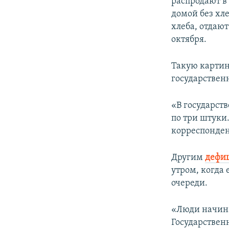
распродают в
домой без хл
хлеба, отдают
октября.
Такую картин
государственн
«В государств
по три штуки.
корреспонден
Другим
дефи
утром, когда
очереди.
«Люди начинаю
Государствен