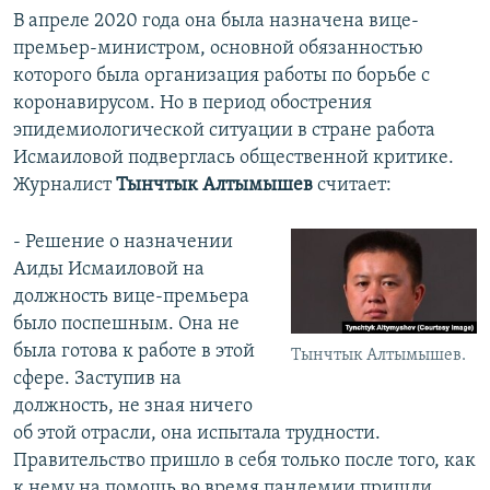
В апреле 2020 года она была назначена вице-
премьер-министром, основной обязанностью
которого была организация работы по борьбе с
коронавирусом. Но в период обострения
эпидемиологической ситуации в стране работа
Исмаиловой подверглась общественной критике.
Журналист
Тынчтык Алтымышев
считает:
- Решение о назначении
Аиды Исмаиловой на
должность вице-премьера
было поспешным. Она не
была готова к работе в этой
Тынчтык Алтымышев.
сфере. Заступив на
должность, не зная ничего
об этой отрасли, она испытала трудности.
Правительство пришло в себя только после того, как
к нему на помощь во время пандемии пришли