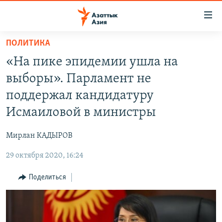
Доступность
ссылок
Вернуться
ПОЛИТИКА
к
ЦЕНТРАЛЬНАЯ АЗИЯ
«На пике эпидемии ушла на
основному
НОВОСТИ
КАЗАХСТАН
содержанию
выборы». Парламент не
ВОЙНА В УКРАИНЕ
Вернутся
КЫРГЫЗСТАН
поддержал кандидатуру
к
НА ДРУГИХ ЯЗЫКАХ
УЗБЕКИСТАН
Исмаиловой в министры
главной
ТАДЖИКИСТАН
ҚАЗАҚША
навигации
ПОДПИШИТЕСЬ НА НАС В СОЦСЕТЯХ
Мирлан КАДЫРОВ
Вернутся
КЫРГЫЗЧА
к
29 октября 2020, 16:24
ЎЗБЕКЧА
поиску
Поделиться
ТОҶИКӢ
Все сайты РСЕ/РС
TÜRKMENÇE