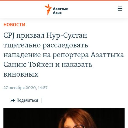
Доступность
ссылок
Вернуться
НОВОСТИ
к
ЦЕНТРАЛЬНАЯ АЗИЯ
CPJ призвал Нур-Султан
основному
НОВОСТИ
КАЗАХСТАН
содержанию
тщательно расследовать
ВОЙНА В УКРАИНЕ
Вернутся
КЫРГЫЗСТАН
нападение на репортера Азаттыка
к
НА ДРУГИХ ЯЗЫКАХ
УЗБЕКИСТАН
Санию Тойкен и наказать
главной
ТАДЖИКИСТАН
ҚАЗАҚША
навигации
виновных
ПОДПИШИТЕСЬ НА НАС В СОЦСЕТЯХ
Вернутся
КЫРГЫЗЧА
к
27 октября 2020, 14:57
ЎЗБЕКЧА
поиску
Поделиться
ТОҶИКӢ
Все сайты РСЕ/РС
TÜRKMENÇE