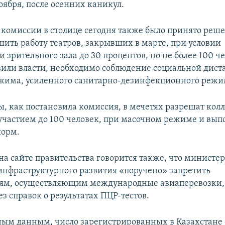
оября, после осенних каникул.
 комиссии в столице сегодня также было принято реше
шить работу театров, закрывших в марте, при условии
 зрительного зала до 30 процентов, но не более 100 ч
явили власти, необходимо соблюдение социальной дист
жима, усиленного санитарно-дезинфекционного режи
ты, как постановила комиссия, в мечетях разрешат ко
 участием до 100 человек, при масочном режиме и вы
норм.
на сайте правительства говорится также, что министер
инфраструктурного развития «поручено» запретить
ям, осуществляющим международные авиаперевозки,
з справок о результатах ПЦР-тестов.
ым данным, число зарегистрированных в Казахстане 