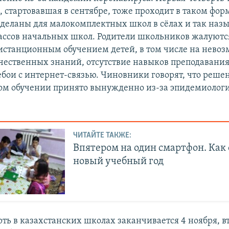
, стартовавшая в сентябре, тоже проходит в таком фор
деланы для малокомплектных школ в сёлах и так наз
ссов начальных школ. Родители школьников жалуютс
дистанционным обучением детей, в том числе на нево
чественных знаний, отсутствие навыков преподавания
ебои с интернет-связью. Чиновники говорят, что реше
ом обучении принято вынужденно из-за эпидемиолог
ЧИТАЙТЕ ТАКЖЕ:
Впятером на один смартфон. Как 
новый учебный год
рть в казахстанских школах заканчивается 4 ноября, в