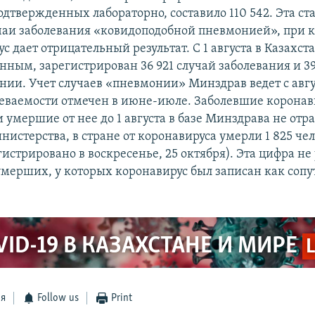
дтвержденных лабораторно, составило 110 542. Эта ст
чаи заболевания «ковидоподобной пневмонией», при к
с дает отрицательный результат. С 1 августа в Казахста
нным, зарегистрирован 36 921 случай заболевания и 39
нии. Учет случаев «пневмонии» Минздрав ведет с авгу
леваемости отмечен в июне-июле. Заболевшие корона
 умершие от нее до 1 августа в базе Минздрава не отр
истерства, в стране от коронавируса умерли 1 825 чел
истрировано в воскресенье, 25 октября). Эта цифра не
умерших, у которых коронавирус был записан как соп
VID-19 В КАЗАХСТАНЕ И МИРЕ
ся
Follow us
Print