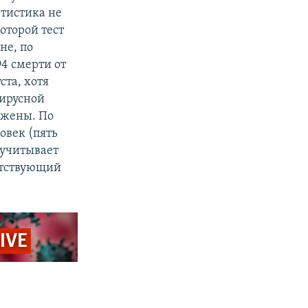
атистика не
оторой тест
не, по
4 смерти от
ста, хотя
вирусной
ажены. По
овек (пять
 учитывает
утствующий
LIVE