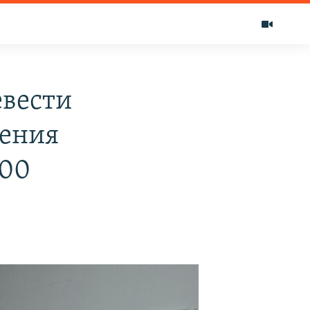
евести
чения
300