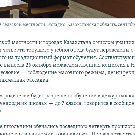
ельской местности. Западно-Казахстанская область, сентябрь
ской местности и городах Казахстана с числом учащих
й четверти текущего учебного года будут переведены с
го на традиционный формат обучения. Соответствую
е вынесла 26 октября межведомственная комиссия в Н
 условие — соблюдение масочного режима, дезинфекци
ахматная рассадка.
м родителей будет разрешено обучение в дежурных клас
дународных школах — до 7 класса, говорится в сообщен
а.
е школьники обучались последнюю четверть прошлого
ионно из-за пандемии коронавируса. Первая четверть