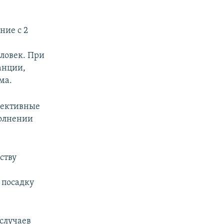
ние с 2
еловек. При
анции,
ма.
ллективные
полнении
ству
 посадку
случаев