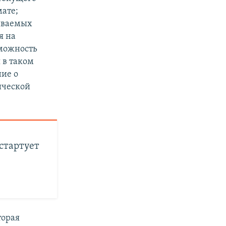
мате;
ываемых
я на
зможность
 в таком
ние о
ической
стартует
торая