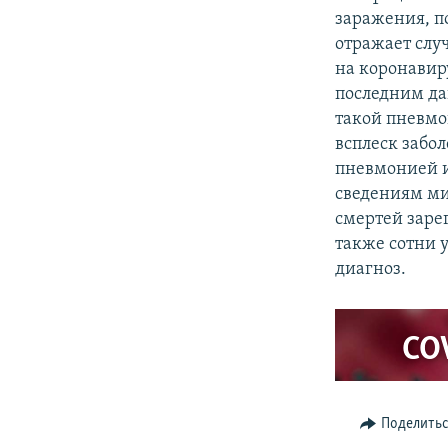
заражения, по
отражает слу
на коронавиру
последним да
такой пневмо
всплеск забо
пневмонией и
сведениям мин
смертей зарег
также сотни 
диагноз.
CO
Поделить