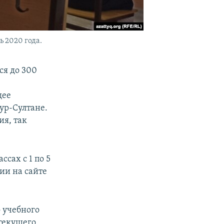
 2020 года.
ся до 300
щее
ур-Султане.
я, так
сах с 1 по 5
ии на сайте
 учебного
 текущего