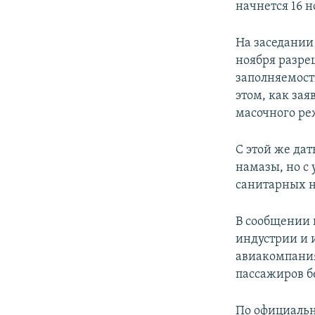
начнется 16 н
На заседании
ноября разре
заполняемости
этом, как за
масочного ре
С этой же да
намазы, но с
санитарных 
В сообщении 
индустрии и 
авиакомпани
пассажиров бе
По официальн