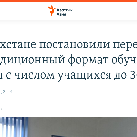
ахстане постановили пер
адиционный формат обу
 с числом учащихся до 
 21:14
ся