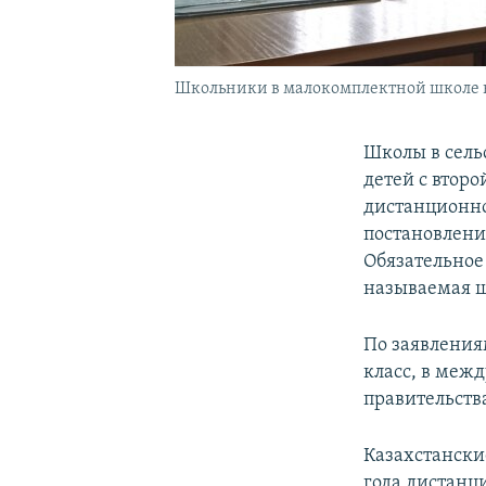
Школьники в малокомплектной школе в с
Школы в сель
детей с второ
дистанционно
постановлени
Обязательное
называемая ш
По заявления
класс, в меж
правительств
Казахстански
года дистанц