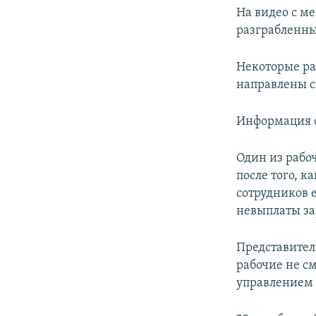
На видео с м
разграбленны
Некоторые ра
направлены с
Информация о
Один из рабоч
после того, к
сотрудников е
невыплаты за
Представитель
рабочие не с
управлением 