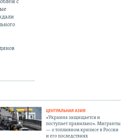
облем с
ные
ждали
льного
тдинов
ЦЕНТРАЛЬНАЯ АЗИЯ
«Украина защищается и
поступает правильно». Мигранты
— о топливном кризисе в России
и его последствиях