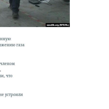
ченную
жижению газа
 членом
,
и, что
не устроили