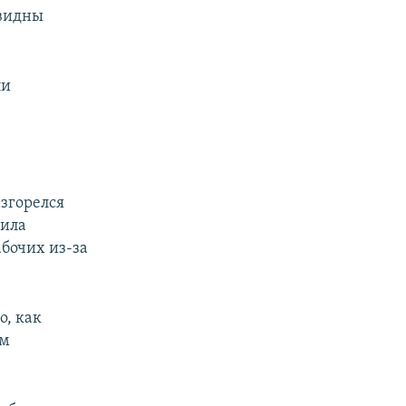
 видны
ли
азгорелся
чила
абочих из-за
о, как
ым