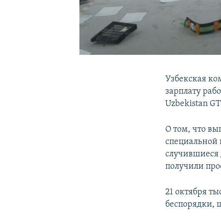
Узбекская ко
зарплату раб
Uzbekistan GT
О том, что в
специальной 
случившиеся 
получили про
21 октября т
беспорядки, 