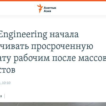
Engineering начала
чивать просроченную
ату рабочим после массо
стов
, 10:10
ся