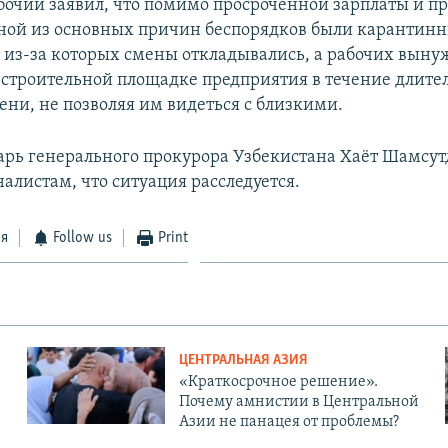
абочий заявил, что помимо просроченной зарплаты и пр
ной из основных причин беспорядков были карантин
 из-за которых смены откладывались, а рабочих выну
а строительной площадке предприятия в течение длите
ени, не позволяя им видеться с близкими.
арь генерального прокурора Узбекистана Хаёт Шамсу
алистам, что ситуация расследуется.
ся
Follow us
Print
ЦЕНТРАЛЬНАЯ АЗИЯ
«Краткосрочное решение».
Почему амнистии в Центральной
Азии не панацея от проблемы?