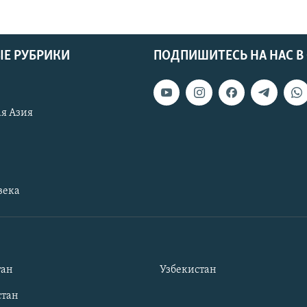
Е РУБРИКИ
ПОДПИШИТЕСЬ НА НАС В
я Азия
века
тан
Узбекистан
тан