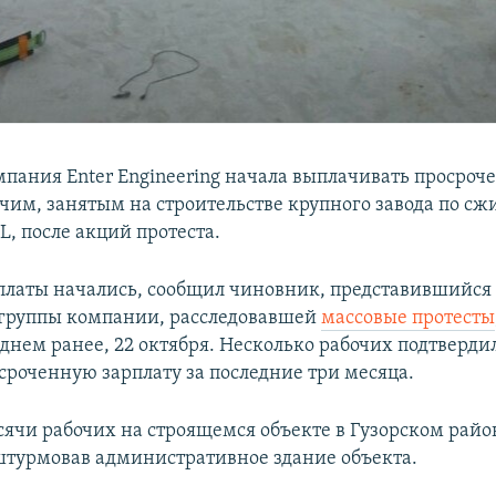
мпания Enter Engineering начала выплачивать просро
очим, занятым на строительстве крупного завода по с
L, после акций протеста.
ыплаты начались, сообщил чиновник, представившийся
группы компании, расследовавшей
массовые протесты
днем ранее, 22 октября. Несколько рабочих подтвердил
сроченную зарплату за последние три месяца.
ысячи рабочих на строящемся объекте в Гузорском райо
штурмовав административное здание объекта.