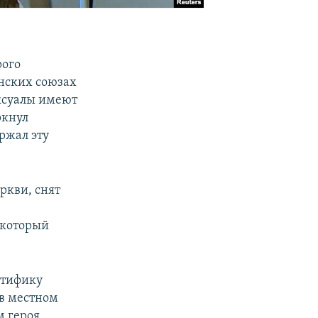
рого
анских союзах
ексуалы имеют
ркнул
ржал эту
ркви, снят
 который
нтифику
 в местном
м героя