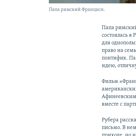
Папа римский Франциск.
Папа римский
состоялась в
для однополы
право на сем
понтифик. Па
идею, отличн
Фильм «Франц
американски
Афинеевским.
вместе с пар
Рубера расска
письмо. В нем
приходе, но н