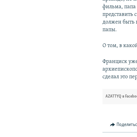
фильма, папа
представить 
должен быть г
папы.
О том, в како
Франциск уже
архиепископо
сделал это пе
AZATTYQ в Facebo
Поделить