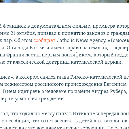
 Франциск в документальном фильме, премьера кото
 Риме 21 октября, призвал к принятию законов о гражд
х пар. Об этом
сообщает
Catholic News Agency. «Гомос
ью. Они чада Божьи и имеют право на семью», – подче
па Франциск стал первым понтификом, который подде
ую от классической доктрины католической церкви.
иск», в котором снялся глава Римско-католической це
м режиссером российского происхождения Евгением
 В нем идет речь о человеке по имени Андреа Рубера,
тнером усыновил трех детей.
зал, что ходил на мессу папы в Ватикане и передал по
 он сообщил, что хочет воспитать детей как католиков
е знает, как это воспримут другие верующие. По слова