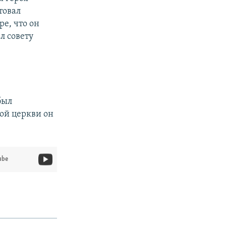
товал
е, что он
л совету
был
ой церкви он
ube