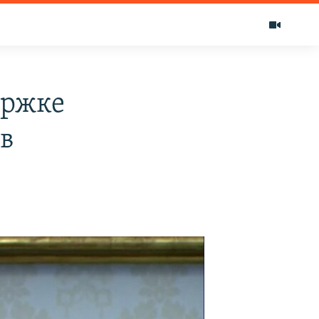
ержке
в