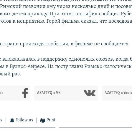
 Римский позвонил ему через несколько дней и посове
своих детей приходу. При этом Понтифик сообщил Рубер
отов к неприятию. Герой фильма сказал, что последова
й стране происходят события, в фильме не сообщается.
 высказывался в поддержку однополых союзов, когда 
м в Буэнос-Айресе. На посту главы Римско-католическ
рвый раз.
ok
AZATTYQ в VK
AZATTYQ в Yout
ся
Follow us
Print